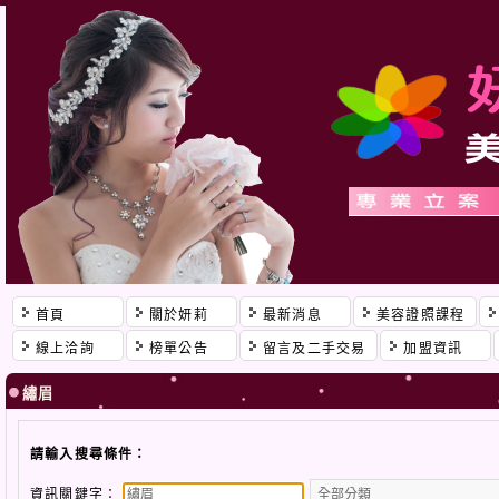
首頁
關於妍莉
最新消息
美容證照課程
線上洽詢
榜單公告
留言及二手交易
加盟資訊
繡眉
請輸入搜尋條件：
資訊關鍵字：