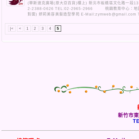
(華斯達克廣場(原大亞百貨)樓上) 新北市板橋區文化路一段137號
2-2388-0626 TEL:02-2965-2966 桃園教育中
對面) 妍莉美容美髮造型學苑 E-Mail:zymweb@gmail.com T
|<
<
1
2
3
4
5
新竹市東
TE