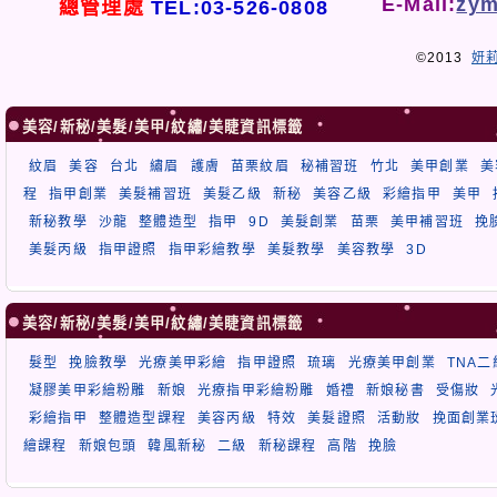
E-Mail:
zym
總管理處
TEL:03-526-0808
©2013
妍
美容/新秘/美髮/美甲/紋繡/美睫資訊標籤
紋眉
美容
台北
繡眉
護膚
苗栗紋眉
秘補習班
竹北
美甲創業
美
程
指甲創業
美髮補習班
美髮乙級
新秘
美容乙級
彩繪指甲
美甲
新秘教學
沙龍
整體造型
指甲
9D
美髮創業
苗栗
美甲補習班
挽
美髮丙級
指甲證照
指甲彩繪教學
美髮教學
美容教學
3D
美容/新秘/美髮/美甲/紋繡/美睫資訊標籤
髮型
挽臉教學
光療美甲彩繪
指甲證照
琉璃
光療美甲創業
TNA
凝膠美甲彩繪粉雕
新娘
光療指甲彩繪粉雕
婚禮
新娘秘書
受傷妝
彩繪指甲
整體造型課程
美容丙級
特效
美髮證照
活動妝
挽面創業
繪課程
新娘包頭
韓風新秘
二級
新秘課程
高階
挽臉