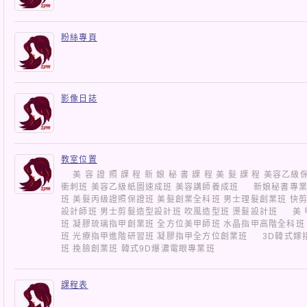
粉絲專頁
影像日誌
教室位置
美 容 證 照 課 程 新 娘 秘 書 課 程 美 髮 課 程 美容
衝刺班 美容乙級紙圖速成班 美容講師養成班 新娘秘書專業
班 美髮丙級證照保證班 美髮創業全科班 男士理髮創業班 快
設計師班 男士剪髮造型設計班 吹風造型班 燙髮設計班 美 甲
班 凝膠琉璃指甲創業班 全方位美甲師班 水晶指甲高階全科班
班 光療指甲進階研習班 凝膠指甲全方位創業班 3D韓式嫁接
班 挽臉創業班 韓式9D爆濃電眼專業班
課程表