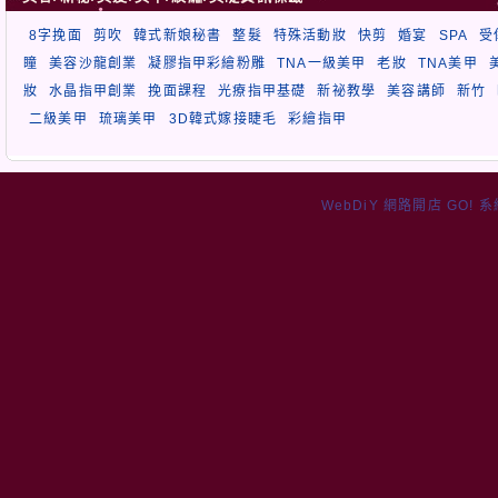
8字挽面
剪吹
韓式新娘秘書
整髮
特殊活動妝
快剪
婚宴
SPA
受
瞳
美容沙龍創業
凝膠指甲彩繪粉雕
TNA一級美甲
老妝
TNA美甲
妝
水晶指甲創業
挽面課程
光療指甲基礎
新祕教學
美容講師
新竹
二級美甲
琉璃美甲
3D韓式嫁接睫毛
彩繪指甲
WebDiY 網路開店 GO! 系