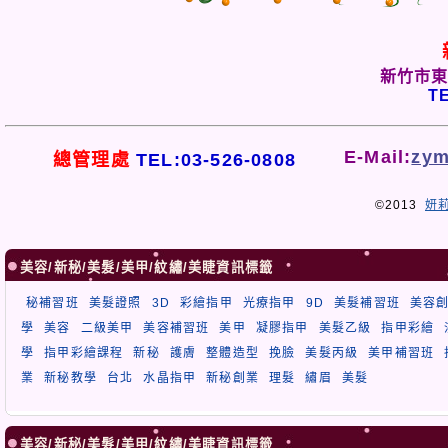
新竹市東
TE
E-Mail:
zym
總管理處
TEL:03-526-0808
©2013
妍
美容/新秘/美髮/美甲/紋繡/美睫資訊標籤
秘補習班
美髮證照
3D
彩繪指甲
光療指甲
9D
美髮補習班
美容
學
美容
二級美甲
美容補習班
美甲
凝膠指甲
美髮乙級
指甲彩繪
學
指甲彩繪課程
新秘
護膚
整體造型
挽臉
美髮丙級
美甲補習班
業
新秘教學
台北
水晶指甲
新秘創業
理髮
繡眉
美髮
美容/新秘/美髮/美甲/紋繡/美睫資訊標籤