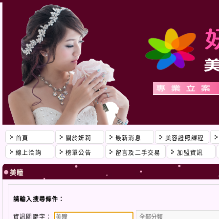
首頁
關於妍莉
最新消息
美容證照課程
線上洽詢
榜單公告
留言及二手交易
加盟資訊
美瞳
請輸入搜尋條件：
資訊關鍵字：