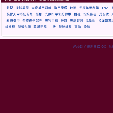
髮型
挽臉教學
光療美甲彩繪
指甲證照
琉璃
光療美甲創業
TNA
凝膠美甲彩繪粉雕
新娘
光療指甲彩繪粉雕
婚禮
新娘秘書
受傷妝
彩繪指甲
整體造型課程
美容丙級
特效
美髮證照
活動妝
挽面創業
繪課程
新娘包頭
韓風新秘
二級
新秘課程
高階
挽臉
WebDiY 網路開店 GO! 系