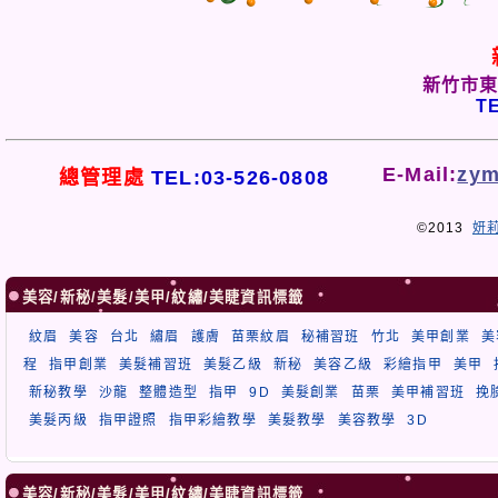
新竹市東
TE
E-Mail:
zym
總管理處
TEL:03-526-0808
©2013
妍
美容/新秘/美髮/美甲/紋繡/美睫資訊標籤
紋眉
美容
台北
繡眉
護膚
苗栗紋眉
秘補習班
竹北
美甲創業
美
程
指甲創業
美髮補習班
美髮乙級
新秘
美容乙級
彩繪指甲
美甲
新秘教學
沙龍
整體造型
指甲
9D
美髮創業
苗栗
美甲補習班
挽
美髮丙級
指甲證照
指甲彩繪教學
美髮教學
美容教學
3D
美容/新秘/美髮/美甲/紋繡/美睫資訊標籤