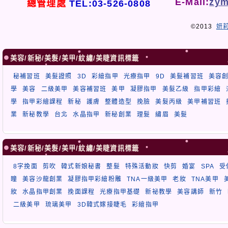
E-Mail:
zym
總管理處
TEL:03-526-0808
©2013
妍
美容/新秘/美髮/美甲/紋繡/美睫資訊標籤
秘補習班
美髮證照
3D
彩繪指甲
光療指甲
9D
美髮補習班
美容
學
美容
二級美甲
美容補習班
美甲
凝膠指甲
美髮乙級
指甲彩繪
學
指甲彩繪課程
新秘
護膚
整體造型
挽臉
美髮丙級
美甲補習班
業
新秘教學
台北
水晶指甲
新秘創業
理髮
繡眉
美髮
美容/新秘/美髮/美甲/紋繡/美睫資訊標籤
8字挽面
剪吹
韓式新娘秘書
整髮
特殊活動妝
快剪
婚宴
SPA
受
瞳
美容沙龍創業
凝膠指甲彩繪粉雕
TNA一級美甲
老妝
TNA美甲
妝
水晶指甲創業
挽面課程
光療指甲基礎
新祕教學
美容講師
新竹
二級美甲
琉璃美甲
3D韓式嫁接睫毛
彩繪指甲