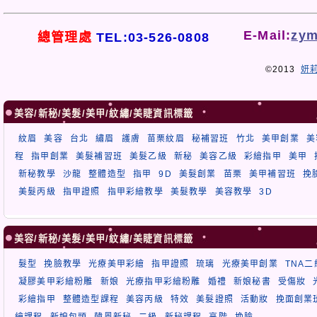
E-Mail:
zym
總管理處
TEL:03-526-0808
©2013
妍
美容/新秘/美髮/美甲/紋繡/美睫資訊標籤
紋眉
美容
台北
繡眉
護膚
苗栗紋眉
秘補習班
竹北
美甲創業
美
程
指甲創業
美髮補習班
美髮乙級
新秘
美容乙級
彩繪指甲
美甲
新秘教學
沙龍
整體造型
指甲
9D
美髮創業
苗栗
美甲補習班
挽
美髮丙級
指甲證照
指甲彩繪教學
美髮教學
美容教學
3D
美容/新秘/美髮/美甲/紋繡/美睫資訊標籤
髮型
挽臉教學
光療美甲彩繪
指甲證照
琉璃
光療美甲創業
TNA
凝膠美甲彩繪粉雕
新娘
光療指甲彩繪粉雕
婚禮
新娘秘書
受傷妝
彩繪指甲
整體造型課程
美容丙級
特效
美髮證照
活動妝
挽面創業
繪課程
新娘包頭
韓風新秘
二級
新秘課程
高階
挽臉