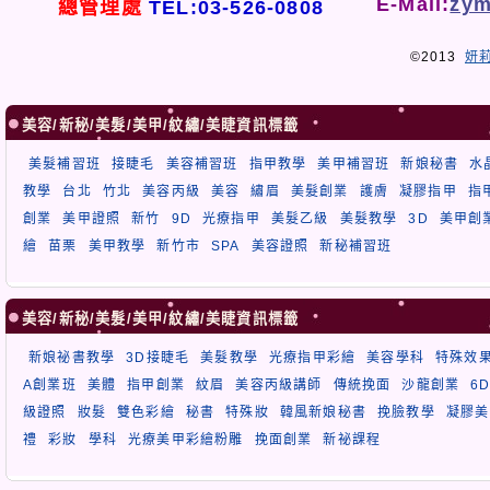
E-Mail:
zym
總管理處
TEL:03-526-0808
©2013
妍
美容/新秘/美髮/美甲/紋繡/美睫資訊標籤
美髮補習班
接睫毛
美容補習班
指甲教學
美甲補習班
新娘秘書
水
教學
台北
竹北
美容丙級
美容
繡眉
美髮創業
護膚
凝膠指甲
指
創業
美甲證照
新竹
9D
光療指甲
美髮乙級
美髮教學
3D
美甲創
繪
苗栗
美甲教學
新竹市
SPA
美容證照
新秘補習班
美容/新秘/美髮/美甲/紋繡/美睫資訊標籤
新娘祕書教學
3D接睫毛
美髮教學
光療指甲彩繪
美容學科
特殊效
A創業班
美體
指甲創業
紋眉
美容丙級講師
傳統挽面
沙龍創業
6
級證照
妝髮
雙色彩繪
秘書
特殊妝
韓風新娘秘書
挽臉教學
凝膠美
禮
彩妝
學科
光療美甲彩繪粉雕
挽面創業
新祕課程