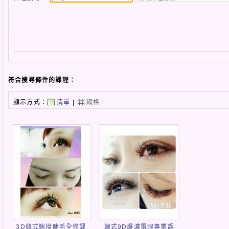
符合搜尋條件的課程：
顯示方式：
清單
|
網格
3D韓式嫁接睫毛全修課
韓式9D爆濃電眼專業課