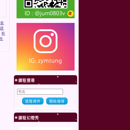
美髮
甲證
,
新
程
,
課程搜尋
進階條件
開始搜尋
課程幻燈秀