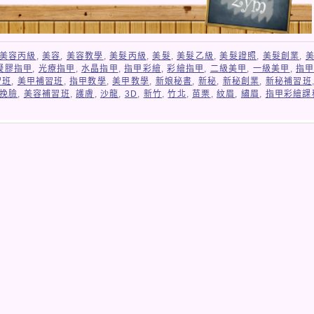
美容丙級
,
美容
,
美容教學
,
美髮丙級
,
美髮
,
美髮乙級
,
美髮證照
,
美髮創業
,
凝膠指甲
,
光療指甲
,
水晶指甲
,
指甲彩繪
,
彩繪指甲
,
二級美甲
,
一級美甲
,
指
習班
,
美甲補習班
,
指甲教學
,
美甲教學
,
新娘秘書
,
新秘
,
新秘創業
,
新秘補習班
挽臉
,
美容補習班
,
護膚
,
沙龍
,
3D
,
新竹
,
竹北
,
苗栗
,
紋眉
,
繡眉
,
指甲彩繪課