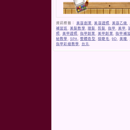
資訊標籤：
美容創業
,
美容證照
,
美容乙級
,
補習班
,
美髮教學
,
理髮
,
剪髮
,
指甲
,
美甲
,
照
,
美甲證照
,
指甲創業
,
美甲創業
,
指甲補
秘教學
,
SPA
,
整體造型
,
接睫毛
,
9D
,
美瞳
,
指甲彩繪教學
,
台北
,