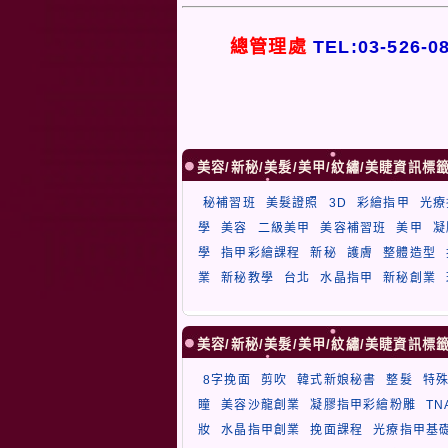
總管理處
TEL:03-526-0
美容/新秘/美髮/美甲/紋繡/美睫資訊標
秘補習班
美髮證照
3D
彩繪指甲
光療
學
美容
二級美甲
美容補習班
美甲
凝
學
指甲彩繪課程
新秘
護膚
整體造型
業
新秘教學
台北
水晶指甲
新秘創業
美容/新秘/美髮/美甲/紋繡/美睫資訊標
8字挽面
剪吹
韓式新娘秘書
整髮
特
瞳
美容沙龍創業
凝膠指甲彩繪粉雕
T
妝
水晶指甲創業
挽面課程
光療指甲基