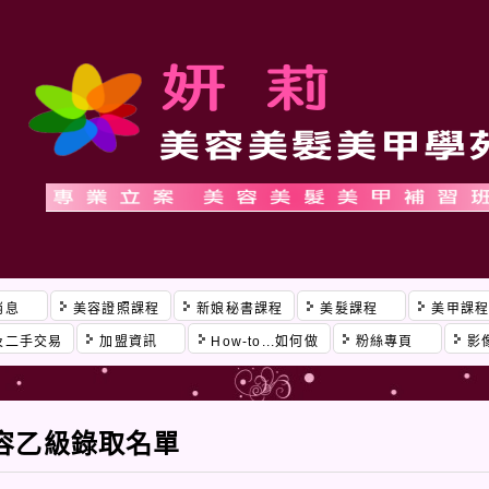
消息
美容證照課程
新娘秘書課程
美髮課程
美甲課
及二手交易
加盟資訊
How-to...如何做
粉絲專頁
影
美容乙級錄取名單