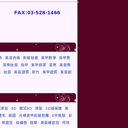
FAX:03-528-1466
市
美容丙級
新娘秘書
美甲教學
指甲教
苗栗紋眉
指甲
美甲創業
苗栗
美髮教
髮
紋眉
美容證照
新竹
美甲證照
美髮創
創業班
9D
韓式9D
燙髮
3D接美睫
美
睫毛
紙圖
光療美甲彩繪粉雕
8字挽臉
彩
保證班
紋繡唇
按摩
美髮補習班
特效