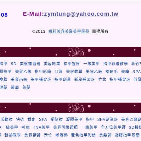
E-Mail:
zymtung@yahoo.com.tw
808
©2013
妍莉美容美髮美甲學苑
版權所有
籤
指甲
9D
美髮補習班
美容創業
指甲證照
一級美甲
指甲彩繪教學
新竹
膠指甲
美髮乙級
指甲彩繪
沙龍
美容教學
美容乙級
接睫毛
美瞳
SPA
挽臉
美髮丙級
美甲補習班
指甲創業
新秘補習班
竹北
指甲補習班
剪
理髮
繡眉
美髮
籤
殊活動妝
快剪
婚宴
SPA
受傷妝
凝膠美甲
指甲
SPA創業班
美容沙龍
NA一級美甲
老妝
TNA美甲
美容丙級證照
一級美甲
全方位美甲師
3D接
礎
新祕教學
美容講師
新竹
嘟嘟唇
雙色指甲彩繪
美髮師
凝膠指甲基礎