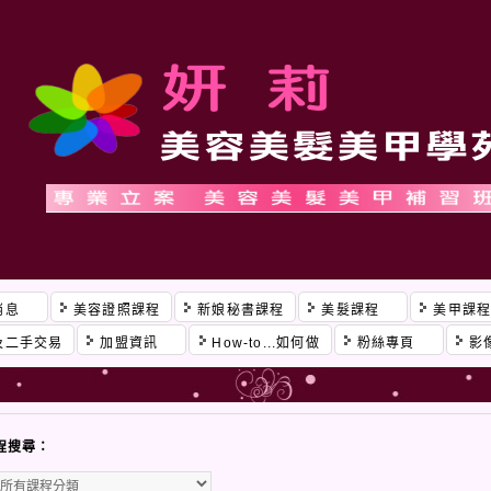
消息
美容證照課程
新娘秘書課程
美髮課程
美甲課
及二手交易
加盟資訊
How-to...如何做
粉絲專頁
影
程搜尋：