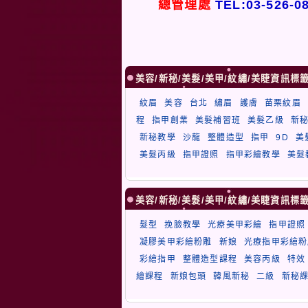
總管理處
TEL:03-526-0
美容/新秘/美髮/美甲/紋繡/美睫資訊標
紋眉
美容
台北
繡眉
護膚
苗栗紋眉
程
指甲創業
美髮補習班
美髮乙級
新
新秘教學
沙龍
整體造型
指甲
9D
美
美髮丙級
指甲證照
指甲彩繪教學
美髮
美容/新秘/美髮/美甲/紋繡/美睫資訊標
髮型
挽臉教學
光療美甲彩繪
指甲證照
凝膠美甲彩繪粉雕
新娘
光療指甲彩繪粉
彩繪指甲
整體造型課程
美容丙級
特效
繪課程
新娘包頭
韓風新秘
二級
新秘