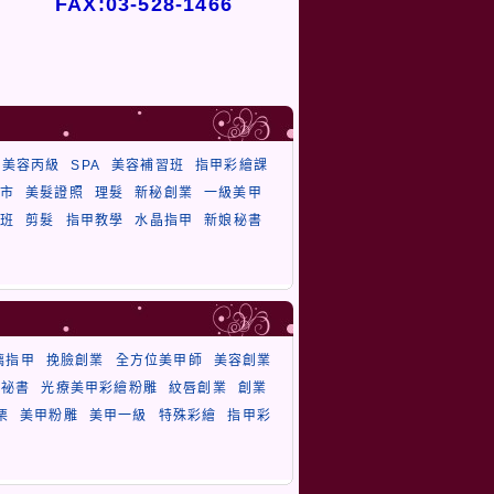
FAX:03-528-1466
美容丙級
SPA
美容補習班
指甲彩繪課
市
美髮證照
理髮
新秘創業
一級美甲
班
剪髮
指甲教學
水晶指甲
新娘秘書
璃指甲
挽臉創業
全方位美甲師
美容創業
祕書
光療美甲彩繪粉雕
紋唇創業
創業
栗
美甲粉雕
美甲一級
特殊彩繪
指甲彩