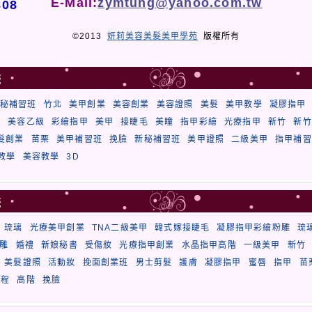
E-Mail:
zymtung@yahoo.com.tw
808
©2013
妍莉美容美髮美甲學苑
版權所有
籤
秘補習班
竹北
美甲創業
美容創業
美容證照
美髮
美甲教學
凝膠指甲
秘
美容乙級
彩繪指甲
美甲
接睫毛
美瞳
指甲彩繪
光療指甲
新竹
新竹
髮創業
苗栗
美甲補習班
挽臉
新秘補習班
美甲證照
二級美甲
指甲補習
教學
美容教學
3D
籤
琉璃
光療美甲創業
TNA二級美甲
韓式嫁接睫毛
凝膠指甲彩繪粉雕
琉
雕
婚禮
新娘秘書
受傷妝
光療指甲創業
水晶指甲高階
一級美甲
新竹
美髮證照
活動妝
挽面創業班
男士剪髮
護膚
凝膠指甲
蜜唇
指甲
苗
課程
高階
挽臉