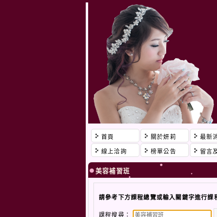
首頁
關於妍莉
最新
線上洽詢
榜單公告
留言
美容補習班
請參考下方課程總覽或輸入關鍵字進行課
課程搜尋：