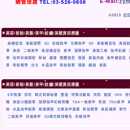
E-Mail:
zym
總管理處
TEL:03-526-0808
©2013
妍
美容/新秘/美髮/美甲/紋繡/美睫資訊標籤
秘補習班
美髮證照
3D
彩繪指甲
光療指甲
9D
美髮補習班
美容
學
美容
二級美甲
美容補習班
美甲
凝膠指甲
美髮乙級
指甲彩繪
學
指甲彩繪課程
新秘
護膚
整體造型
挽臉
美髮丙級
美甲補習班
業
新秘教學
台北
水晶指甲
新秘創業
理髮
繡眉
美髮
美容/新秘/美髮/美甲/紋繡/美睫資訊標籤
8字挽面
剪吹
韓式新娘秘書
整髮
特殊活動妝
快剪
婚宴
SPA
受
瞳
美容沙龍創業
凝膠指甲彩繪粉雕
TNA一級美甲
老妝
TNA美甲
妝
水晶指甲創業
挽面課程
光療指甲基礎
新祕教學
美容講師
新竹
二級美甲
琉璃美甲
3D韓式嫁接睫毛
彩繪指甲