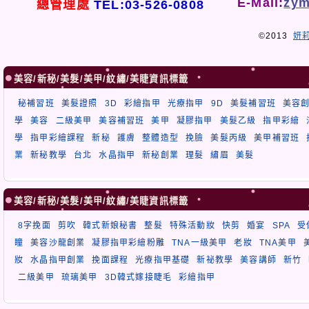
E-Mail:
zym
總管理處
TEL:03-526-0808
©2013
妍
美容/新秘/美髮/美甲/紋繡/美睫資訊標籤
秘補習班
美髮證照
3D
彩繪指甲
光療指甲
9D
美髮補習班
美容
學
美容
二級美甲
美容補習班
美甲
凝膠指甲
美髮乙級
指甲彩繪
學
指甲彩繪課程
新秘
護膚
整體造型
挽臉
美髮丙級
美甲補習班
業
新秘教學
台北
水晶指甲
新秘創業
理髮
繡眉
美髮
美容/新秘/美髮/美甲/紋繡/美睫資訊標籤
8字挽面
剪吹
韓式新娘秘書
整髮
特殊活動妝
快剪
婚宴
SPA
受
瞳
美容沙龍創業
凝膠指甲彩繪粉雕
TNA一級美甲
老妝
TNA美甲
妝
水晶指甲創業
挽面課程
光療指甲基礎
新祕教學
美容講師
新竹
二級美甲
琉璃美甲
3D韓式嫁接睫毛
彩繪指甲