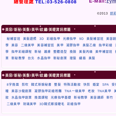
E-Mail:
zym
總管理處
TEL:03-526-0808
©2013
妍
美容/新秘/美髮/美甲/紋繡/美睫資訊標籤
秘補習班
美髮證照
3D
彩繪指甲
光療指甲
9D
美髮補習班
美容
學
美容
二級美甲
美容補習班
美甲
凝膠指甲
美髮乙級
指甲彩繪
學
指甲彩繪課程
新秘
護膚
整體造型
挽臉
美髮丙級
美甲補習班
業
新秘教學
台北
水晶指甲
新秘創業
理髮
繡眉
美髮
美容/新秘/美髮/美甲/紋繡/美睫資訊標籤
8字挽面
剪吹
韓式新娘秘書
整髮
特殊活動妝
快剪
婚宴
SPA
受
瞳
美容沙龍創業
凝膠指甲彩繪粉雕
TNA一級美甲
老妝
TNA美甲
妝
水晶指甲創業
挽面課程
光療指甲基礎
新祕教學
美容講師
新竹
二級美甲
琉璃美甲
3D韓式嫁接睫毛
彩繪指甲