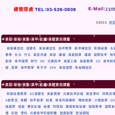
E-Mail:
zym
總管理處
TEL:03-526-0808
©2013
妍
美容/新秘/美髮/美甲/紋繡/美睫資訊標籤
美髮補習班
接睫毛
美容補習班
指甲教學
美甲補習班
新娘秘書
水
教學
台北
竹北
美容丙級
美容
繡眉
美髮創業
護膚
凝膠指甲
指
創業
美甲證照
新竹
9D
光療指甲
美髮乙級
美髮教學
3D
美甲創
繪
苗栗
美甲教學
新竹市
SPA
美容證照
新秘補習班
美容/新秘/美髮/美甲/紋繡/美睫資訊標籤
新娘祕書教學
3D接睫毛
美髮教學
光療指甲彩繪
美容學科
特殊效
A創業班
美體
指甲創業
紋眉
美容丙級講師
傳統挽面
沙龍創業
6
級證照
妝髮
雙色彩繪
秘書
特殊妝
韓風新娘秘書
挽臉教學
凝膠美
禮
彩妝
學科
光療美甲彩繪粉雕
挽面創業
新祕課程