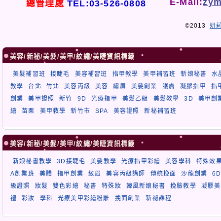
E-Mail:
zym
總管理處
TEL:03-526-0808
©2013
妍
美容/新秘/美髮/美甲/紋繡/美睫資訊標籤
美髮補習班
接睫毛
美容補習班
指甲教學
美甲補習班
新娘秘書
水
教學
台北
竹北
美容丙級
美容
繡眉
美髮創業
護膚
凝膠指甲
指
創業
美甲證照
新竹
9D
光療指甲
美髮乙級
美髮教學
3D
美甲創
繪
苗栗
美甲教學
新竹市
SPA
美容證照
新秘補習班
美容/新秘/美髮/美甲/紋繡/美睫資訊標籤
新娘祕書教學
3D接睫毛
美髮教學
光療指甲彩繪
美容學科
特殊效
A創業班
美體
指甲創業
紋眉
美容丙級講師
傳統挽面
沙龍創業
6
級證照
妝髮
雙色彩繪
秘書
特殊妝
韓風新娘秘書
挽臉教學
凝膠美
禮
彩妝
學科
光療美甲彩繪粉雕
挽面創業
新祕課程