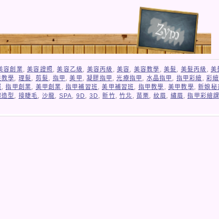
美容創業
,
美容證照
,
美容乙級
,
美容丙級
,
美容
,
美容教學
,
美髮
,
美髮丙級
,
美
髮教學
,
理髮
,
剪髮
,
指甲
,
美甲
,
凝膠指甲
,
光療指甲
,
水晶指甲
,
指甲彩繪
,
彩
照
,
指甲創業
,
美甲創業
,
指甲補習班
,
美甲補習班
,
指甲教學
,
美甲教學
,
新娘秘
體造型
,
接睫毛
,
沙龍
,
SPA
,
9D
,
3D
,
新竹
,
竹北
,
苗栗
,
紋眉
,
繡眉
,
指甲彩繪