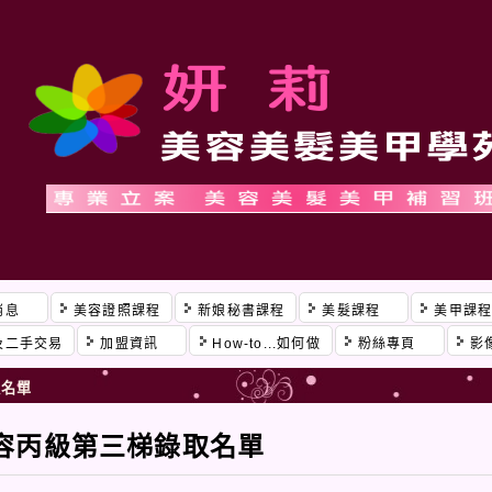
消息
美容證照課程
新娘秘書課程
美髮課程
美甲課
及二手交易
加盟資訊
How-to...如何做
粉絲專頁
影
取名單
美容丙級第三梯錄取名單