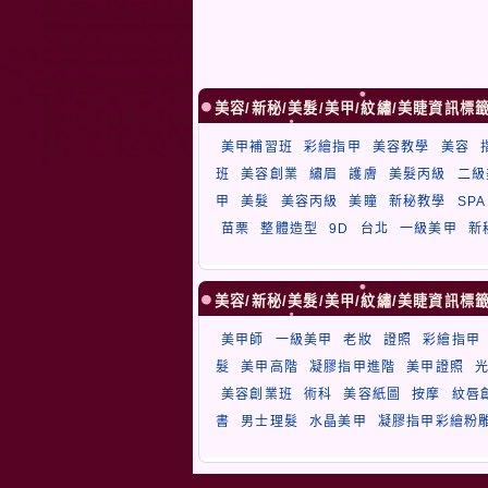
美容/新秘/美髮/美甲/紋繡/美睫資訊標
美甲補習班
彩繪指甲
美容教學
美容
班
美容創業
繡眉
護膚
美髮丙級
二級
甲
美髮
美容丙級
美瞳
新秘教學
SPA
苗栗
整體造型
9D
台北
一級美甲
新
美容/新秘/美髮/美甲/紋繡/美睫資訊標
美甲師
一級美甲
老妝
證照
彩繪指甲
髮
美甲高階
凝膠指甲進階
美甲證照
美容創業班
術科
美容紙圖
按摩
紋唇
書
男士理髮
水晶美甲
凝膠指甲彩繪粉