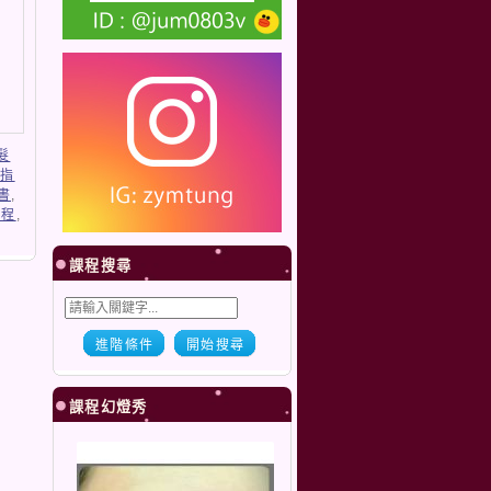
髮
繪指
書
,
課程
,
課程搜尋
進階條件
開始搜尋
課程幻燈秀