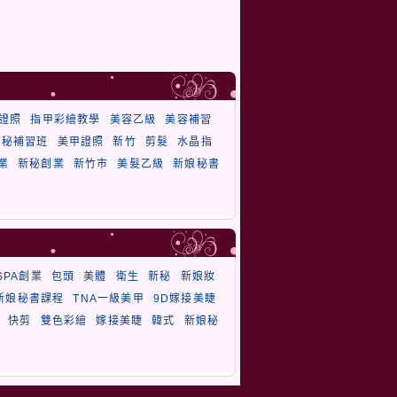
證照
指甲彩繪教學
美容乙級
美容補習
秘補習班
美甲證照
新竹
剪髮
水晶指
業
新秘創業
新竹市
美髮乙級
新娘秘書
SPA創業
包頭
美體
衛生
新秘
新娘妝
新娘秘書課程
TNA一級美甲
9D嫁接美睫
快剪
雙色彩繪
嫁接美睫
韓式
新娘秘