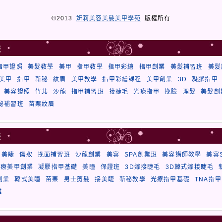
©2013
妍莉美容美髮美甲學苑
版權所有
籤
指甲證照
美髮教學
美甲
指甲教學
指甲彩繪
指甲創業
美髮補習班
美髮
美甲
指甲
新秘
紋眉
美甲教學
指甲彩繪課程
美甲創業
3D
凝膠指甲
美容證照
竹北
沙龍
指甲補習班
接睫毛
光療指甲
挽臉
理髮
美髮創
秘補習班
苗栗紋眉
籤
美睫
傷妝
挽面補習班
沙龍創業
美容
SPA創業班
美容講師教學
美容
光療美甲創業
凝膠指甲基礎
美瞳
保證班
3D嫁接睫毛
3D韓式嫁接睫毛
創業
韓式美瞳
苗栗
男士剪髮
接美睫
新秘教學
光療指甲基礎
TNA指甲
雕