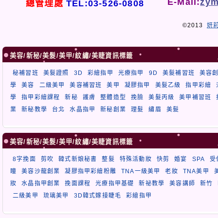
E-Mail:
zym
總管理處
TEL:03-526-0808
©2013
妍
美容/新秘/美髮/美甲/紋繡/美睫資訊標籤
秘補習班
美髮證照
3D
彩繪指甲
光療指甲
9D
美髮補習班
美容
學
美容
二級美甲
美容補習班
美甲
凝膠指甲
美髮乙級
指甲彩繪
學
指甲彩繪課程
新秘
護膚
整體造型
挽臉
美髮丙級
美甲補習班
業
新秘教學
台北
水晶指甲
新秘創業
理髮
繡眉
美髮
美容/新秘/美髮/美甲/紋繡/美睫資訊標籤
8字挽面
剪吹
韓式新娘秘書
整髮
特殊活動妝
快剪
婚宴
SPA
受
瞳
美容沙龍創業
凝膠指甲彩繪粉雕
TNA一級美甲
老妝
TNA美甲
妝
水晶指甲創業
挽面課程
光療指甲基礎
新祕教學
美容講師
新竹
二級美甲
琉璃美甲
3D韓式嫁接睫毛
彩繪指甲