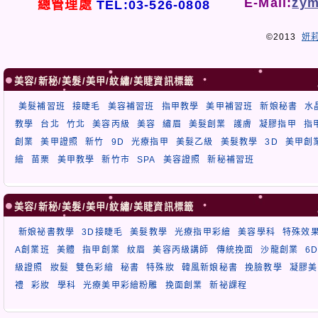
E-Mail:
zym
總管理處
TEL:03-526-0808
©2013
妍
美容/新秘/美髮/美甲/紋繡/美睫資訊標籤
美髮補習班
接睫毛
美容補習班
指甲教學
美甲補習班
新娘秘書
水
教學
台北
竹北
美容丙級
美容
繡眉
美髮創業
護膚
凝膠指甲
指
創業
美甲證照
新竹
9D
光療指甲
美髮乙級
美髮教學
3D
美甲創
繪
苗栗
美甲教學
新竹市
SPA
美容證照
新秘補習班
美容/新秘/美髮/美甲/紋繡/美睫資訊標籤
新娘祕書教學
3D接睫毛
美髮教學
光療指甲彩繪
美容學科
特殊效
A創業班
美體
指甲創業
紋眉
美容丙級講師
傳統挽面
沙龍創業
6
級證照
妝髮
雙色彩繪
秘書
特殊妝
韓風新娘秘書
挽臉教學
凝膠美
禮
彩妝
學科
光療美甲彩繪粉雕
挽面創業
新祕課程