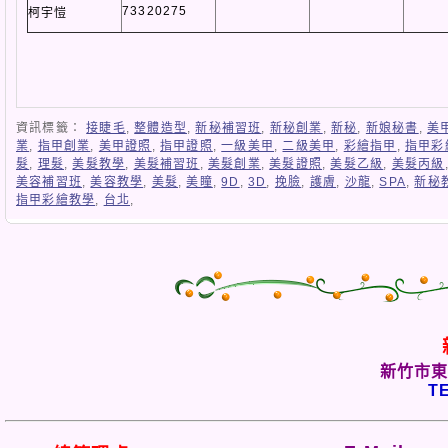
73320275
柯宇愷
資訊標籤：
接睫毛
,
整體造型
,
新秘補習班
,
新秘創業
,
新秘
,
新娘秘書
,
美
業
,
指甲創業
,
美甲證照
,
指甲證照
,
一級美甲
,
二級美甲
,
彩繪指甲
,
指甲彩
髮
,
理髮
,
美髮教學
,
美髮補習班
,
美髮創業
,
美髮證照
,
美髮乙級
,
美髮丙級
美容補習班
,
美容教學
,
美髮
,
美瞳
,
9D
,
3D
,
挽臉
,
護膚
,
沙龍
,
SPA
,
新秘
指甲彩繪教學
,
台北
,
新竹市東
TE