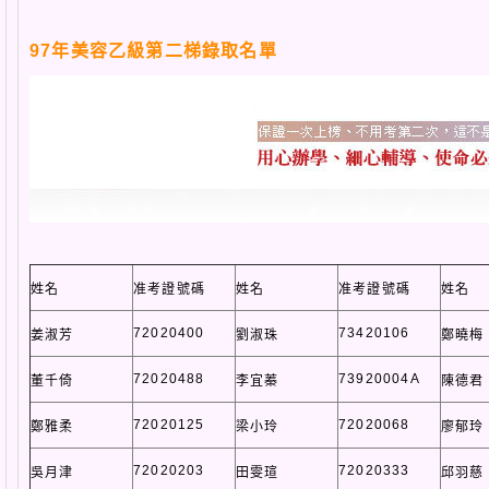
97年美容乙級第二梯錄取名單
姓名
准考證號碼
姓名
准考證號碼
姓名
72020400
73420106
姜淑芳
劉淑珠
鄭曉梅
72020488
73920004A
董千倚
李宜蓁
陳德君
72020125
72020068
鄭雅柔
梁小玲
廖郁玲
72020203
72020333
吳月津
田雯瑄
邱羽慈