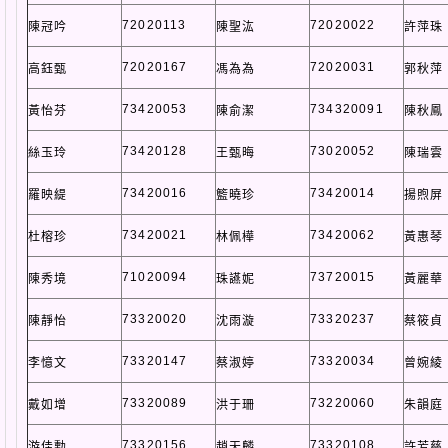
72020113
72020022
陳冠吟
陳聖汯
許萍珠
72020167
72020031
高鈺甄
馮為為
郭秋萍
73420053
734320091
黃怡芬
陳俞潔
陳秋鳳
73420128
73020052
絲玉玲
王甄晦
陳瑞雲
73420016
73420014
羅映緹
籃曉珍
揚煦屏
73420021
73420062
杜榕珍
林佩樺
黃惠琴
71020094
73720015
陳秀境
珠讌妮
黃麗華
73320020
73320237
陳靜怡
沈雨漩
蔡筱貞
73320147
73320034
李憶文
蔡淑婷
曾婉綾
73320089
73220060
戴如增
洪于珊
朱韻庭
73320156
73320108
游佳勳
趙天麟
許芳慈