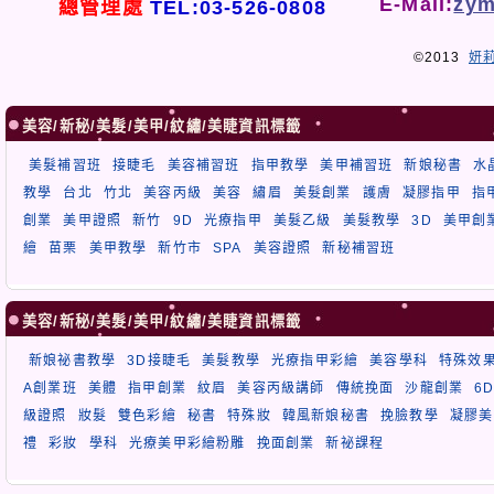
E-Mail:
zym
總管理處
TEL:03-526-0808
©2013
妍
美容/新秘/美髮/美甲/紋繡/美睫資訊標籤
美髮補習班
接睫毛
美容補習班
指甲教學
美甲補習班
新娘秘書
水
教學
台北
竹北
美容丙級
美容
繡眉
美髮創業
護膚
凝膠指甲
指
創業
美甲證照
新竹
9D
光療指甲
美髮乙級
美髮教學
3D
美甲創
繪
苗栗
美甲教學
新竹市
SPA
美容證照
新秘補習班
美容/新秘/美髮/美甲/紋繡/美睫資訊標籤
新娘祕書教學
3D接睫毛
美髮教學
光療指甲彩繪
美容學科
特殊效
A創業班
美體
指甲創業
紋眉
美容丙級講師
傳統挽面
沙龍創業
6
級證照
妝髮
雙色彩繪
秘書
特殊妝
韓風新娘秘書
挽臉教學
凝膠美
禮
彩妝
學科
光療美甲彩繪粉雕
挽面創業
新祕課程