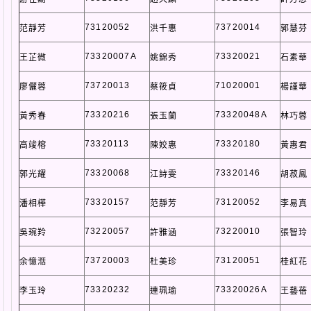
73120052
73720014
范靜芳
洪千惠
郭慧芬
73320007A
73320021
王芷微
姚錦秀
石素華
73720013
71020001
廖儷蓉
蔡筱貞
楊謹華
73320216
73320048A
黃秀春
張玉蘭
林巧蓉
73320113
73320180
高竣榕
陳姣惠
黃惠君
73320068
73320146
郭光耀
江詩雯
胡菽鳳
73320157
73120052
潘相樺
范靜芳
李易真
73220057
73220010
吳琬羚
許雅涵
張智玲
73720003
73120051
余憶湉
杜美珍
桂紅花
73320232
73320026A
李玉玲
連珮瑜
王藝蓓