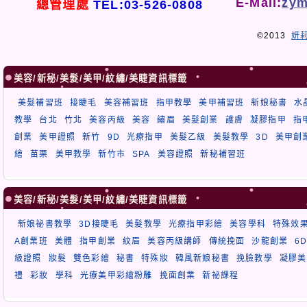
E-Mail:
zym
總管理處
TEL:03-526-0808
©2013
妍
美容/新秘/美髮/美甲/紋繡/美睫資訊標籤
美髮補習班
接睫毛
美容補習班
指甲教學
美甲補習班
新娘秘書
水
教學
台北
竹北
美容丙級
美容
繡眉
美髮創業
護膚
凝膠指甲
指
創業
美甲證照
新竹
9D
光療指甲
美髮乙級
美髮教學
3D
美甲創
繪
苗栗
美甲教學
新竹市
SPA
美容證照
新秘補習班
美容/新秘/美髮/美甲/紋繡/美睫資訊標籤
新娘祕書教學
3D接睫毛
美髮教學
光療指甲彩繪
美容學科
特殊效
A創業班
美體
指甲創業
紋眉
美容丙級講師
傳統挽面
沙龍創業
6
級證照
妝髮
雙色彩繪
秘書
特殊妝
韓風新娘秘書
挽臉教學
凝膠美
禮
彩妝
學科
光療美甲彩繪粉雕
挽面創業
新祕課程