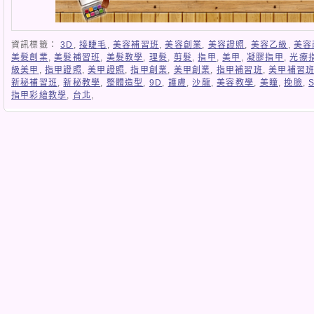
資訊標籤：
3D
,
接睫毛
,
美容補習班
,
美容創業
,
美容證照
,
美容乙級
,
美容
美髮創業
,
美髮補習班
,
美髮教學
,
理髮
,
剪髮
,
指甲
,
美甲
,
凝膠指甲
,
光療
級美甲
,
指甲證照
,
美甲證照
,
指甲創業
,
美甲創業
,
指甲補習班
,
美甲補習
新秘補習班
,
新秘教學
,
整體造型
,
9D
,
護膚
,
沙龍
,
美容教學
,
美瞳
,
挽臉
,
指甲彩繪教學
,
台北
,