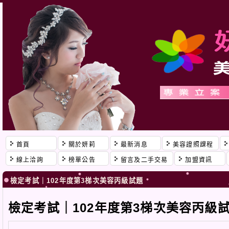
首頁
關於妍莉
最新消息
美容證照課程
線上洽詢
榜單公告
留言及二手交易
加盟資訊
檢定考試｜102年度第3梯次美容丙級試題
檢定考試｜102年度第3梯次美容丙級