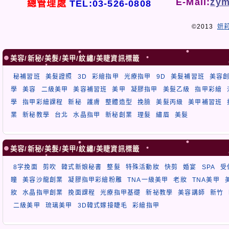
E-Mail:
zym
總管理處
TEL:03-526-0808
©2013
妍
美容/新秘/美髮/美甲/紋繡/美睫資訊標籤
秘補習班
美髮證照
3D
彩繪指甲
光療指甲
9D
美髮補習班
美容
學
美容
二級美甲
美容補習班
美甲
凝膠指甲
美髮乙級
指甲彩繪
學
指甲彩繪課程
新秘
護膚
整體造型
挽臉
美髮丙級
美甲補習班
業
新秘教學
台北
水晶指甲
新秘創業
理髮
繡眉
美髮
美容/新秘/美髮/美甲/紋繡/美睫資訊標籤
8字挽面
剪吹
韓式新娘秘書
整髮
特殊活動妝
快剪
婚宴
SPA
受
瞳
美容沙龍創業
凝膠指甲彩繪粉雕
TNA一級美甲
老妝
TNA美甲
妝
水晶指甲創業
挽面課程
光療指甲基礎
新祕教學
美容講師
新竹
二級美甲
琉璃美甲
3D韓式嫁接睫毛
彩繪指甲