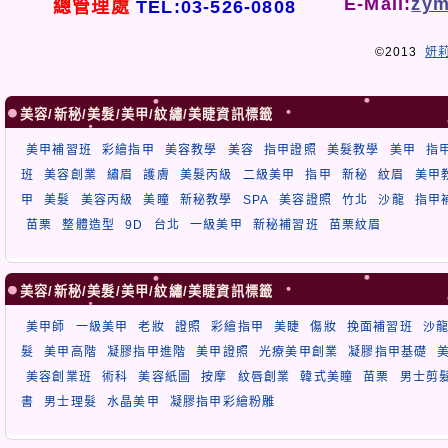
E-Mail:
zym
總管理處
TEL:03-526-0808
©2013
妍
美容/新秘/美髮/美甲/紋繡/美睫資訊標籤
美甲補習班
彩繪指甲
美容教學
美容
指甲證照
美髮教學
美甲
指
班
美容創業
繡眉
護膚
美髮丙級
二級美甲
指甲
新秘
紋眉
美甲
甲
美髮
美容丙級
美瞳
新秘教學
SPA
美容證照
竹北
沙龍
指甲
苗栗
整體造型
9D
台北
一級美甲
新秘補習班
苗栗紋眉
美容/新秘/美髮/美甲/紋繡/美睫資訊標籤
美甲師
一級美甲
老妝
證照
彩繪指甲
美睫
傷妝
挽面補習班
沙
髮
美甲高階
凝膠指甲進階
美甲證照
光療美甲創業
凝膠指甲基礎
美容創業班
術科
美容紙圖
按摩
紋唇創業
韓式美瞳
苗栗
男士剪
書
男士理髮
水晶美甲
凝膠指甲彩繪粉雕