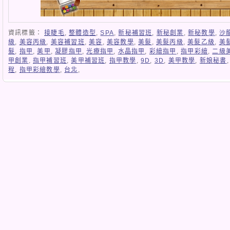
資訊標籤：
接睫毛
,
整體造型
,
SPA
,
新秘補習班
,
新秘創業
,
新秘教學
,
沙
級
,
美容丙級
,
美容補習班
,
美容
,
美容教學
,
美髮
,
美髮丙級
,
美髮乙級
,
美
髮
,
指甲
,
美甲
,
凝膠指甲
,
光療指甲
,
水晶指甲
,
彩繪指甲
,
指甲彩繪
,
二級
甲創業
,
指甲補習班
,
美甲補習班
,
指甲教學
,
9D
,
3D
,
美甲教學
,
新娘秘書
程
,
指甲彩繪教學
,
台北
,