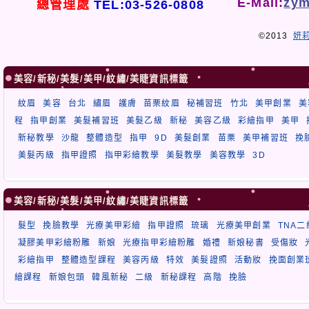
E-Mail:
zym
總管理處
TEL:03-526-0808
©2013
妍
美容/新秘/美髮/美甲/紋繡/美睫資訊標籤
紋眉
美容
台北
繡眉
護膚
苗栗紋眉
秘補習班
竹北
美甲創業
美
程
指甲創業
美髮補習班
美髮乙級
新秘
美容乙級
彩繪指甲
美甲
新秘教學
沙龍
整體造型
指甲
9D
美髮創業
苗栗
美甲補習班
挽
美髮丙級
指甲證照
指甲彩繪教學
美髮教學
美容教學
3D
美容/新秘/美髮/美甲/紋繡/美睫資訊標籤
髮型
挽臉教學
光療美甲彩繪
指甲證照
琉璃
光療美甲創業
TNA
凝膠美甲彩繪粉雕
新娘
光療指甲彩繪粉雕
婚禮
新娘秘書
受傷妝
彩繪指甲
整體造型課程
美容丙級
特效
美髮證照
活動妝
挽面創業
繪課程
新娘包頭
韓風新秘
二級
新秘課程
高階
挽臉