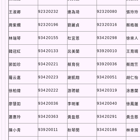
92320232
92320080
王淑卿
連為琦
張玲玲
92320196
92320316
周紫嫺
劉麗貞
蔡皓薇
93420155
93420298
林瑞琴
杜宜恩
徐崇人
93420133
93920010
韓冠紅
呂美蘭
王育晴
93420221
93920036
郭如珍
蔡育倪
蔡雨竺
93420223
93420051
羅云嘉
謝凱翔
胡仁怡
93420222
93420319
徐柏煒
游琇毓
涂惠蘭
93420036
93420040
廖慧如
李明峯
徐鳳蓮
93420363
93420291
蕭惠玲
黃盈慈
黃念慈
93920011
93420186
陳小青
秋琴閔
林幸漪