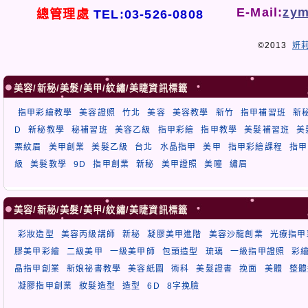
E-Mail:
zym
總管理處
TEL:03-526-0808
©2013
妍
美容/新秘/美髮/美甲/紋繡/美睫資訊標籤
指甲彩繪教學
美容證照
竹北
美容
美容教學
新竹
指甲補習班
新
D
新秘教學
秘補習班
美容乙級
指甲彩繪
指甲教學
美髮補習班
美
栗紋眉
美甲創業
美髮乙級
台北
水晶指甲
美甲
指甲彩繪課程
指甲
級
美髮教學
9D
指甲創業
新秘
美甲證照
美瞳
繡眉
美容/新秘/美髮/美甲/紋繡/美睫資訊標籤
彩妝造型
美容丙級講師
新秘
凝膠美甲進階
美容沙龍創業
光療指甲
膠美甲彩繪
二級美甲
一級美甲師
包頭造型
琉璃
一級指甲證照
彩
晶指甲創業
新娘祕書教學
美容紙圖
術科
美髮證書
挽面
美體
整體
凝膠指甲創業
妝髮造型
造型
6D
8字挽臉