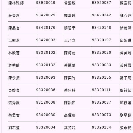
93920019
93920037
陳林雅婷
曾涵靚
陳宣羽
93420029
93420242
莊壹惠
鍾嘉玲
林心萍
93420176
93420148
陳品言
黎碧幸
徐麗洪
93420003
93320197
呂銀燕
王乃立
邱婉琪
93320102
93320020
林欣蓓
陳梅麗
曾美齡
93320132
93320033
游秀蘭
蔡麗華
黃碧雪
93320093
93320155
陳永振
陳奕竹
劉子晴
93320036
93320111
吳妙貞
蔡佳靜
彭詩絜
93120008
93320037
張秀霞
陳韻如
邱筱媛
93420030
93320073
蔡孟君
高儷珊
劉星麟
93320004
93320234
劉右萱
葉芳吟
張永艷