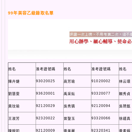
99年美容乙級錄取名單
姓名
准考證號碼
姓名
准考證號碼
姓名
93020025
91020002
陳卉婕
高芳瑜
林云環
93620001
93320077
劉慧雯
禹采妘
賴秀貞
92120029
92120094
黃玟瑜
吳秀猜
吳琇甄
92320022
93320066
王淑芳
曾聖玉
徐譜真
92120009
92320341
陳婉如
黃美麗
黃素娟