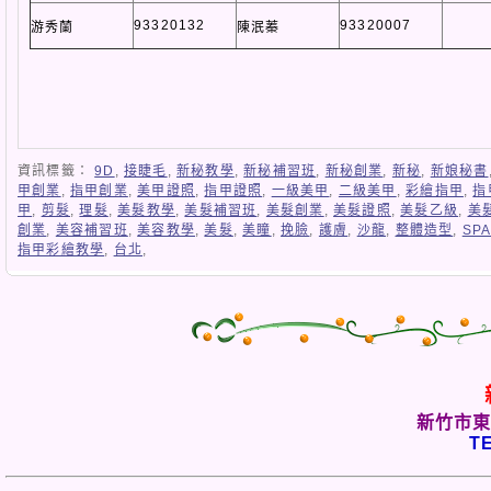
93320132
93320007
游秀蘭
陳泯蓁
資訊標籤：
9D
,
接睫毛
,
新秘教學
,
新秘補習班
,
新秘創業
,
新秘
,
新娘秘書
甲創業
,
指甲創業
,
美甲證照
,
指甲證照
,
一級美甲
,
二級美甲
,
彩繪指甲
,
指
甲
,
剪髮
,
理髮
,
美髮教學
,
美髮補習班
,
美髮創業
,
美髮證照
,
美髮乙級
,
美
創業
,
美容補習班
,
美容教學
,
美髮
,
美瞳
,
挽臉
,
護膚
,
沙龍
,
整體造型
,
SP
指甲彩繪教學
,
台北
,
新竹市東
TE