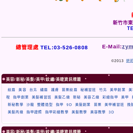
新竹市東
TE
E-Mail:
zym
總管理處
TEL:03-526-0808
©2013
妍
美容/新秘/美髮/美甲/紋繡/美睫資訊標籤
紋眉
美容
台北
繡眉
護膚
苗栗紋眉
秘補習班
竹北
美甲創業
美
程
指甲創業
美髮補習班
美髮乙級
新秘
美容乙級
彩繪指甲
美甲
新秘教學
沙龍
整體造型
指甲
9D
美髮創業
苗栗
美甲補習班
挽
美髮丙級
指甲證照
指甲彩繪教學
美髮教學
美容教學
3D
美容/新秘/美髮/美甲/紋繡/美睫資訊標籤