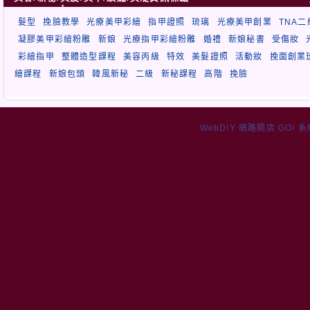
髮型
挽臉教學
光療美甲彩繪
指甲證照
琉璃
光療美甲創業
TNA
凝膠美甲彩繪粉雕
新娘
光療指甲彩繪粉雕
婚禮
新娘秘書
受傷妝
彩繪指甲
整體造型課程
美容丙級
特效
美髮證照
活動妝
挽面創業
繪課程
新娘包頭
韓風新秘
二級
新秘課程
高階
挽臉
WebDiY 網路開店 GO! 系