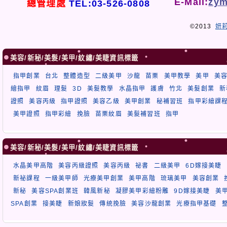
E-Mail:
zym
總管理處
TEL:03-526-0808
©2013
妍
美容/新秘/美髮/美甲/紋繡/美睫資訊標籤
指甲創業
台北
整體造型
二級美甲
沙龍
苗栗
美甲教學
美甲
美
繪指甲
紋眉
理髮
3D
美髮教學
水晶指甲
護膚
竹北
美髮創業
新
證照
美容丙級
指甲證照
美容乙級
美甲創業
秘補習班
指甲彩繪課
美甲證照
指甲彩繪
挽臉
苗栗紋眉
美髮補習班
指甲
美容/新秘/美髮/美甲/紋繡/美睫資訊標籤
水晶美甲高階
美容丙級證照
美容丙級
祕書
二級美甲
6D嫁接美睫
新祕課程
一級美甲師
光療美甲創業
美甲高階
琉璃美甲
美容創業
新秘
美容SPA創業班
韓風新秘
凝膠美甲彩繪粉雕
9D嫁接美睫
美
SPA創業
接美睫
新娘妝髮
傳統挽臉
美容沙龍創業
光療指甲基礎