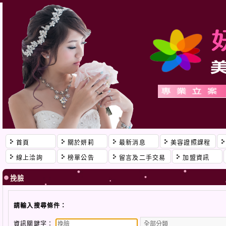
首頁
關於妍莉
最新消息
美容證照課程
線上洽詢
榜單公告
留言及二手交易
加盟資訊
挽臉
請輸入搜尋條件：
資訊關鍵字：