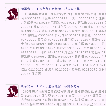
榜單公告｜100年美容丙級第三梯錄取名單
100年美容丙級第三梯錄取名單 姓名 准考證號碼 姓名 准考證號
君 03330277 段佩吟 03330279 王俊平 03330268 李佳霖 
3 洪鈺婕 03330280 陳佩汶 03330289 蔡欣倫 03330288
330281 楊玲 03330274 鍾依伶 03330271 陳琬琳 03330
薇 03330272 歐陽永誼 03330278 曾憶庭 03330061 吳雅
275 鄭珮甄 03330062 劉苡均 03330287 張芸甄 035300
03430290 賴盈璇 03430266 王俐婷 03430297 黃靜怡 03
余宛蓉 03430284 簡雅君 03430276 邱曉雪 03430292 劉
0281 劉珮榛 03430274 彭秋賢 03430295 商秀華 03430
03330289 王湘綺 03430268 吳孟潔 03430278 楊羽婷 03
廖采婕 03430053 王羽仙 03430054 黃伊君 03430282 洪
0167 洪紫瑄 02130159 陳菀郁 02130180 簡沛芸 021301
2130160 李美慧 02130162 呂玟萱 02130174 張芯瑜 021
依辰 02130175 郭淑真 02130224 楊靜儀 02130179 彭
30085 涂淑惠
榜單公告｜100年美容丙級第二梯錄取名單
100年美容丙級第二梯錄取名單 姓名 准考證號碼 姓名 准考證號
玲 03420178 邱晶瑩 03420184 夏英 03320267 邱莉玲 0
古育慈 03420194 陶子敏 03420192 葉秀娟 03320262 謝
0266 楊莉萍 03420167 陳羿如 03420187 張珮宜 03320