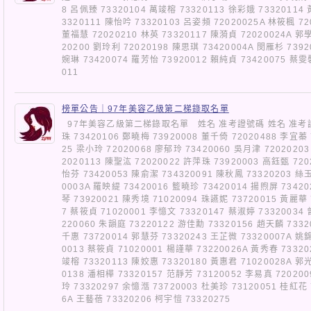
8 呂佩臻 73320104 萬竣榕 73320113 徐彩娥 73320114
3320111 陳怡吟 73320103 呂姿頻 72020025A 林筱楓 72
董福慧 72020210 林英 73320117 陳漪貞 72020024A 郭
20200 劉玲利 72020198 陳思琪 73420004A 閔雁杉 7392
婉琳 73420074 羅芳怡 73920012 賴純貞 73420075 蔡雯
011
榜單公告｜97年美容乙級第二梯錄取名單
97年美容乙級第二梯錄取名單 姓名 准考證號碼 姓名 准考證號碼
珠 73420106 鄭曉梅 73920008 董千倚 72020488 李宜蓁 
25 梁小玲 72020068 廖郁玲 73420060 吳月津 7202020
2020113 陳聖汯 72020022 許萍珠 73920003 高鈺甄 720
怡芬 73420053 陳俞潔 734320091 陳秋鳳 73320203 絲
0003A 羅映緹 73420016 籃曉珍 73420014 揚煦屏 7342
琴 73920021 陳秀境 71020094 珠讌妮 73720015 黃麗華 
7 蔡筱貞 71020001 李憶文 73320147 蔡淑婷 73320034
220060 朱韻庭 73220122 游佳勳 73320156 趙天麟 7332
千惠 73720014 郭慧芬 73320243 王芷微 73320007A 姚
0013 蔡筱貞 71020001 楊謹華 73220026A 黃秀春 73320
竣榕 73320113 陳姣惠 73320180 黃惠君 71020028A 郭
0138 潘相樺 73320157 范靜芳 73120052 李易真 72020
玲 73320297 余憶湉 73720003 杜美珍 73120051 桂紅花 
6A 王藝蓓 73320206 柯宇愷 73320275