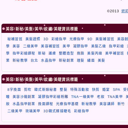
©2013
妍
美容/新秘/美髮/美甲/紋繡/美睫資訊標籤
秘補習班
美髮證照
3D
彩繪指甲
光療指甲
9D
美髮補習班
美容
學
美容
二級美甲
美容補習班
美甲
凝膠指甲
美髮乙級
指甲彩繪
學
指甲彩繪課程
新秘
護膚
整體造型
挽臉
美髮丙級
美甲補習班
業
新秘教學
台北
水晶指甲
新秘創業
理髮
繡眉
美髮
美容/新秘/美髮/美甲/紋繡/美睫資訊標籤
8字挽面
剪吹
韓式新娘秘書
整髮
特殊活動妝
快剪
婚宴
SPA
受
瞳
美容沙龍創業
凝膠指甲彩繪粉雕
TNA一級美甲
老妝
TNA美甲
妝
水晶指甲創業
挽面課程
光療指甲基礎
新祕教學
美容講師
新竹
二級美甲
琉璃美甲
3D韓式嫁接睫毛
彩繪指甲