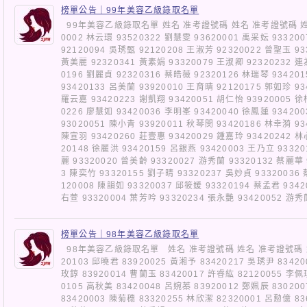
榜單公告｜99年美容乙級錄取名單
99年美容乙級錄取名單 姓名 准考證號碼 姓名 准考證號碼 姓名 
0002 林云環 93520322 劉慧雯 93620001 禹采妘 93320
92120094 吳琇甄 92120208 王淑芳 92320022 曾聖玉 93
黃美麗 92320341 黃素娟 93320079 王淑卿 92320232 連
0196 劉麗貞 92320316 蔡皓薇 92320126 林瑞琴 93420
93420133 呂美蘭 93920010 王育晴 92120175 郭如珍 93
羅云嘉 93420223 謝凱翔 93420051 胡仁怡 93920005 徐
0226 廖慧如 93420036 李明峯 93420040 徐鳳蓮 93420
93020051 陳小青 93920011 秋琴閔 93420186 林幸漪 93
陳宣羽 93420260 莊壹惠 93420029 鍾嘉玲 93420242 林
20148 徐麗洪 93420159 呂銀燕 93420003 王乃立 9332
麗 93320020 曾美齡 93320027 游秀蘭 93320132 蔡麗華 
3 陳奕竹 93320155 劉子晴 93320237 吳妙貞 93320036
120008 陳韻如 93320037 邱筱媛 93320194 蔡孟君 9342
右萱 93320004 葉芳吟 93320234 張永艷 93420052 
榜單公告｜98年美容乙級錄取名單
98年美容乙級錄取名單 姓名 准考證號碼 姓名 准考證號碼 姓名 
20103 邱曉君 83920025 黃湘予 83420217 吳琇尹 83420
玫錞 83920014 曹蘭玉 83420017 許睿紘 82120055 李佩
0105 高秋美 83420048 呂婉蓁 83920012 鄭姵辰 83020
83420003 陳菊穗 83320255 林欣潔 82320001 呂懃億 83