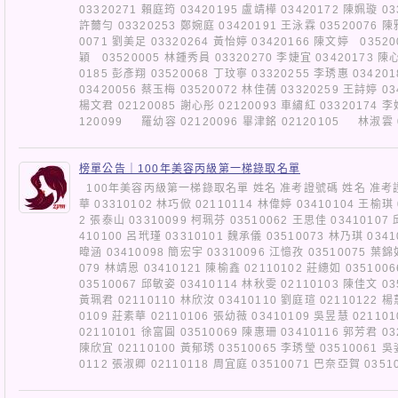
03320271 賴庭筠 03420195 盧靖樺 03420172 陳姵璇 03
許薾勻 03320253 鄭婉庭 03420191 王泳霖 03520076 陳
0071 劉美足 03320264 黃怡婷 03420166 陳文婷 03520
穎 03520005 林鍾秀員 03320270 李婕宜 03420173 陳心
0185 彭彥翔 03520068 丁玟寧 03320255 李琇惠 03420
03420056 蔡玉梅 03520072 林佳蒨 03320259 王詩婷 03
楊文君 02120085 謝心彤 02120093 車繡紅 03320174 
120099 羅幼容 02120096 畢津銘 02120105 林淑雲 
榜單公告｜100年美容丙級第一梯錄取名單
100年美容丙級第一梯錄取名單 姓名 准考證號碼 姓名 准考證號
華 03310102 林巧俽 02110114 林偉婷 03410104 王榆琪 
2 張泰山 03310099 柯珮芬 03510062 王思佳 03410107
410100 呂玳瑾 03310101 魏承儀 03510073 林乃琪 0341
暐涵 03410098 簡宏宇 03310096 江憶孜 03510075 葉錦
079 林靖恩 03410121 陳榆鑫 02110102 莊繐如 035100
03510067 邱敏姿 03410114 林秋雯 02110103 陳佳文 03
黃珮君 02110110 林欣汝 03410110 劉庭瑄 02110122 楊
0109 莊素華 02110106 張幼薇 03410109 吳昱慧 02110
02110101 徐富圓 03510069 陳惠珊 03410116 郭芳君 03
陳欣宜 02110100 黃郁琇 03510065 李琇瑩 03510061 吳
0112 張淑卿 02110118 周宜庭 03510071 巴奈亞賀 