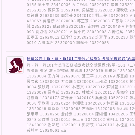
0155 吳玉雯 23420036-A 余婉蓉 23520077 常嬌 23520
23520235 陳佩玉 23520108 吳姿瑩 23220020 陳秋敏 23
周筱琪 22620239 鄭雅芬 23420102 劉玉美 23420049-A
420067 曾善妍 23020008 邱芷芸 23620003 許慈秀 2322
娥 23520128 陳品臻 23320187 古旭初 23420048-A 程婉
093 劉淑儀 23420021-A 傅小純 23020003-A 舒佳瑋 235
田承玉 22620012 田珍伃 23520232 許育萍 23520238 蘇
0010-A 葉韋君 23320030 謝佩芸 23320088
榜單公告｜賀、賀、賀101年美容乙級檢定考試全數通過(名單
賀、賀、賀101年美容乙級檢定考試全數通過(名單) 101（二
證號碼 姓名 准考證號碼 楊思珮 13320079 劉雅婷 13320038
13320004 王卉吟 12620076 范正華 13320169 邱意如 13
羅君玄 13320032 方東旆 13320008 王郁欣 13320163 甘
0004 張秋月 13320059 林惠文 13320012 蘇珈萱 13320
13320076 羅宣茹 13320225 林敏芳 12620117 段佩吟 13
莊凱筑 13320172 許妤溱 13420105 吳曼甄 13520217 鄭
0068 李欣潔 13320224 林湘敏 13420206 林宜君 13520
13520049 鄭綿綿 13320068 古佩紜 13420208 吳若琳 12
張惠瑛 13320258 詹詠淨 13320064 陳緗翎 13420205 王
0243 呂玟萱 13320015 張玉青 13420102 古明玉 13420
13420092 謝彩蓮 13220011 彭詩筑 13420131 林佳慧 13
黃靜瑜 13020061 &a