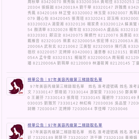
周秋華 83420070 蔡秀娟 83320039A 黃昭佳 83320253 
20304 張娟銣 83420019A 劉千華 83320147 許雅喬 8342
秀鳳 83420169 林芷瑩 83320002 林玉雯 83920007 馬珮
079 鍾心怡 83420045 張育瑄 83320241 邱玉梅 839200
83320032A 湯雯湘 83320136 楊家柔 83320012A 蘇美鸞 
54 顏清華 83320028 楊年玟 83320040A 盧品妘 833201
83320301 鄰沼汝 83420075 陳嬿竹 82120076 吳惠茹 83
戴雁音 82320105 蔡素 82320005A 張宏博 82120063A 
20006A 武秋玄 82210062 江美智 82320059 陳巧真 8332
蓓欣 83220057 沈娉婷 83420001 潘意春 82120151 曾靖
054A 孟令偉 83320151 楊瑞芳 83220001A 周菊緞 8212
璠 82120006A 劉珮華 82120009 林潘筱菁 82120145
榜單公告｜97年美容丙級第三梯錄取名單
97年美容丙級第三梯錄取名單 姓名 准考證號碼 姓名 准考證號碼
文 73330147 鄧瑋茹 73330144 游絜雯 73330150 鄭美華 
0 王麗芬 73330143 張育瑄 73330145 羅碧玲 73330149
030035 劉雅芳 73330142 林紅梅 72030036 吳品萱 7203
詩姍 72030047 沈娉婷 72030044 李佳曄 72030046
榜單公告｜97年美容丙級第二梯錄取名單
97年美容丙級第二梯錄取名單 姓名 准考證號碼 姓名 准考證號碼
廷 73320189 郭慧芬 73320107 洪于珊 73320108 黃曉娟 