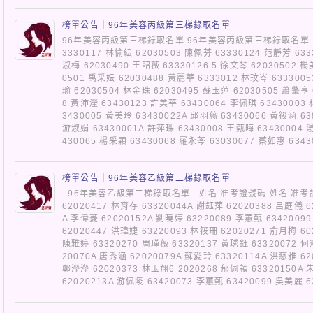
榜單公告｜96年美容丙級第三梯錄取名單
96年美容丙級第三梯錄取名單 96年美容丙級第三梯錄取名單 吳秋蓉
3330117 林愉紜 62030503 陳佩芬 63330124 范靜芳 633
淑梅 62030490 王韶薇 63330126 5 徐文琴 62030502 楊
0501 禹采妘 62030488 黃麗華 6333012 林玟岑 633300
瑜 62030504 林金珠 62030495 蘇玉萍 62030505 蕭肇亨 
8 黃沛瀅 63430123 許美華 63430064 李佩琪 63430003
3430005 黃美玲 63430022A 邱羽慈 63430066 黃筱涵 63
游淑娟 63430001A 許萍珠 63430008 王甄晦 63430004 
430065 楊采穎 63430068 羅永芩 63030077 蔡如惠 
榜單公告｜96年美容乙級第二梯錄取名單
96年美容乙級第二梯錄取名單 姓名 准考證號碼 姓名 准考證號
62020417 林育存 63320044A 謝鈺萍 62020388 呂庭儀 6
A 李偉菱 62020152A 劉曉婷 63220089 李蕙甄 6342009
62020447 洪瑋婕 63220093 林筱珊 62020271 俞月梅 60
陳雅婷 63320270 周瑾薇 63320137 黃琇鈺 63320072 何
20070A 唐秀涵 62020079A 蘇愛玲 63320114A 洪慈雅 62
鄭瀅瀅 62020373 林玉翔6 2020268 郁佩禎 63320150A 
62020213A 游佩陵 63420073 李蕙甄 63420099 吳美麗