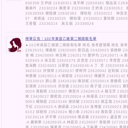
630358 王尹紋 22630351 吳芊樺 22630361 楊品涓 22
賴美吟 23330224 賴意淳 23230080 王妤淇 22630352
22630359 楊陸捷 22630363 陳秋桂 23330221 林宣汝 
57 曾靖涵 23330220 賴怡陵 23330022 董怡薇 22630
王星懢 23330214 高玉娟 23330026
榜單公告｜102年美容乙級第二梯錄取名單
►102年美容乙級第二梯錄取名單 姓名 准考證號碼 姓名 准考
22620151 陳最彬 22820005 劉亞函 23420025 張媄婷 22
曾 曉 23420095 林玉梅 22620170 鄭伊均 22620071-A 
520043-A 孫玉如 22620276 呂思佳 23320071 李育萱 23
詹海艷 23320003 汪翠蓉 23420046-A 丁 芳 23520039-
3420132 許慎傑 23520237 廖妍羚 22620042 莊莉娟 233
林惠珊 22820012-A 喻筱琁 23320032 陳麗芳 23420142
23320010 劉心慈 23420230 陳詩妮 23520016 黃健倩 22
彭湘君 23520026 洪佳儀 23220130 詹子彗 23320021 鄭
0028 黃勤晴 23320007 陳思卉 23420015-A 蘇玉芳 2352
婷 23420027 鄭菀如 23520024-A 林湘芸 23720092 張安
0003 楊薇庭 22620146 張詩婕 23320182 謝孟璇 234200
竺虹 23320023-A 謝語晨 23420134 吳唯菱 23520023 游
0152 邱筱棓 23520024 楊小奉 22620149 黃鈺雯 23320
23220116 許芊華 23320069 陳俞蓁 23320001 盧宜君 24
-A 嚴榮華 22620035-A 林庭羽 24120007 曾瑜婷 227201
亭 23520096 陳葦寧 22620065-A 王裕鳳 23420090 黃伊