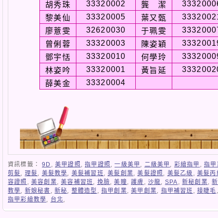
33320002
3332000
胡秀珠
龔 潔
33320005
3332002
黎美仙
葉又甄
32620030
3332000
廖薏雯
于珮雯
33320003
3332001
曾俐蓉
陳姿穎
33320010
3332000
鄧宇恬
何學玲
33320001
3332002
林姿吟
黃旨延
33320004
薛美金
資訊標籤：
9D
,
美甲證照
,
指甲證照
,
一級美甲
,
二級美甲
,
彩繪指甲
,
指甲
剪髮
,
理髮
,
美髮教學
,
美髮補習班
,
美髮創業
,
美髮證照
,
美髮乙級
,
美髮丙
容證照
,
美容創業
,
美容補習班
,
挽臉
,
美瞳
,
護膚
,
沙龍
,
SPA
,
新秘創業
,
教學
,
新娘秘書
,
新秘
,
整體造型
,
指甲創業
,
美甲創業
,
指甲補習班
,
接睫毛
指甲彩繪教學
,
台北
,