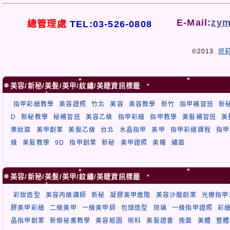
E-Mail:
zym
總管理處
TEL:03-526-0808
©2013
妍
美容/新秘/美髮/美甲/紋繡/美睫資訊標籤
指甲彩繪教學
美容證照
竹北
美容
美容教學
新竹
指甲補習班
新
D
新秘教學
秘補習班
美容乙級
指甲彩繪
指甲教學
美髮補習班
美
栗紋眉
美甲創業
美髮乙級
台北
水晶指甲
美甲
指甲彩繪課程
指甲
級
美髮教學
9D
指甲創業
新秘
美甲證照
美瞳
繡眉
美容/新秘/美髮/美甲/紋繡/美睫資訊標籤
彩妝造型
美容丙級講師
新秘
凝膠美甲進階
美容沙龍創業
光療指甲
膠美甲彩繪
二級美甲
一級美甲師
包頭造型
琉璃
一級指甲證照
彩
晶指甲創業
新娘祕書教學
美容紙圖
術科
美髮證書
挽面
美體
整體