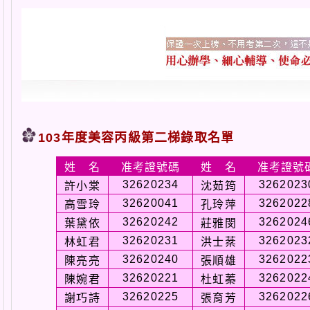
103年度美容丙級第二梯錄取名單
姓 名
准考證號碼
姓 名
准考證號
32620234
3262023
許小棠
沈茹筠
32620041
3262022
高雪玲
孔玲萍
32620242
3262024
葉黛依
莊雅閔
32620231
3262023
林虹君
洪士棻
32620240
3262022
陳亮亮
張順雄
32620221
3262022
陳婉君
杜虹蓁
32620225
3262022
謝巧詩
張育芳