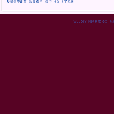
凝膠指甲創業
妝髮造型
造型
6D
8字挽臉
WebDiY 網路開店 GO! 系