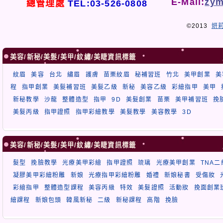
E-Mail:
zym
總管理處
TEL:03-526-0808
©2013
妍
美容/新秘/美髮/美甲/紋繡/美睫資訊標籤
紋眉
美容
台北
繡眉
護膚
苗栗紋眉
秘補習班
竹北
美甲創業
美
程
指甲創業
美髮補習班
美髮乙級
新秘
美容乙級
彩繪指甲
美甲
新秘教學
沙龍
整體造型
指甲
9D
美髮創業
苗栗
美甲補習班
挽
美髮丙級
指甲證照
指甲彩繪教學
美髮教學
美容教學
3D
美容/新秘/美髮/美甲/紋繡/美睫資訊標籤
髮型
挽臉教學
光療美甲彩繪
指甲證照
琉璃
光療美甲創業
TNA
凝膠美甲彩繪粉雕
新娘
光療指甲彩繪粉雕
婚禮
新娘秘書
受傷妝
彩繪指甲
整體造型課程
美容丙級
特效
美髮證照
活動妝
挽面創業
繪課程
新娘包頭
韓風新秘
二級
新秘課程
高階
挽臉