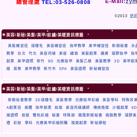
E-Mail:
zym
總管理處
TEL:03-526-0808
©2013
妍
美容/新秘/美髮/美甲/紋繡/美睫資訊標籤
美髮補習班
接睫毛
美容補習班
指甲教學
美甲補習班
新娘秘書
水
教學
台北
竹北
美容丙級
美容
繡眉
美髮創業
護膚
凝膠指甲
指
創業
美甲證照
新竹
9D
光療指甲
美髮乙級
美髮教學
3D
美甲創
繪
苗栗
美甲教學
新竹市
SPA
美容證照
新秘補習班
美容/新秘/美髮/美甲/紋繡/美睫資訊標籤
新娘祕書教學
3D接睫毛
美髮教學
光療指甲彩繪
美容學科
特殊效
A創業班
美體
指甲創業
紋眉
美容丙級講師
傳統挽面
沙龍創業
6
級證照
妝髮
雙色彩繪
秘書
特殊妝
韓風新娘秘書
挽臉教學
凝膠美
禮
彩妝
學科
光療美甲彩繪粉雕
挽面創業
新祕課程