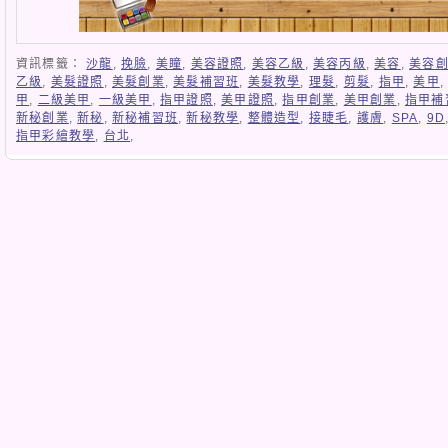
資訊標籤：
沙龍
,
挽臉
,
美瞳
,
美容證照
,
美容乙級
,
美容丙級
,
美容
,
美容
乙級
,
美髮證照
,
美髮創業
,
美髮補習班
,
美髮教學
,
理髮
,
剪髮
,
指甲
,
美甲
甲
,
二級美甲
,
一級美甲
,
指甲證照
,
美甲證照
,
指甲創業
,
美甲創業
,
指甲補
新秘創業
,
新秘
,
新秘補習班
,
新秘教學
,
整體造型
,
接睫毛
,
護膚
,
SPA
,
9D
指甲彩繪教學
,
台北
,