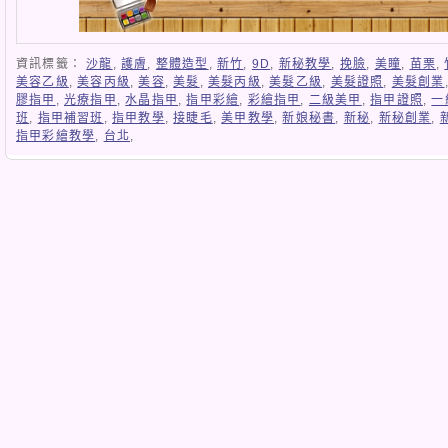
資訊標籤：
沙龍
,
護膚
,
整體造型
,
新竹
,
9D
,
新秘教學
,
挽臉
,
美瞳
,
苗栗
,
美容乙級
,
美容丙級
,
美容
,
美髮
,
美髮丙級
,
美髮乙級
,
美髮證照
,
美髮創業
膠指甲
,
光療指甲
,
水晶指甲
,
指甲彩繪
,
彩繪指甲
,
二級美甲
,
指甲證照
,
一
班
,
指甲補習班
,
指甲教學
,
接睫毛
,
美甲教學
,
新娘秘書
,
新秘
,
新秘創業
,
指甲彩繪教學
,
台北
,