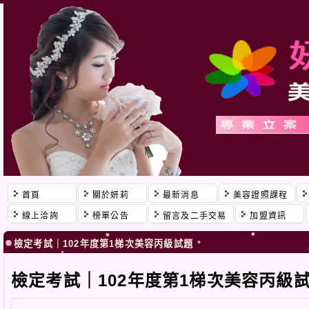
首頁
關於妍莉
最新消息
美容證照課程
線上洽詢
榜單公告
留言及二手交易
加盟資訊
檢定考試｜102年度第1梯次美容丙級試題
檢定考試｜102年度第1梯次美容丙級