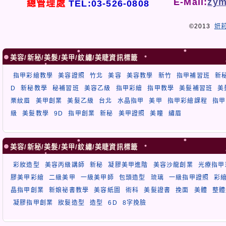
E-Mail:
zym
總管理處
TEL:03-526-0808
©2013
妍
美容/新秘/美髮/美甲/紋繡/美睫資訊標籤
指甲彩繪教學
美容證照
竹北
美容
美容教學
新竹
指甲補習班
新
D
新秘教學
秘補習班
美容乙級
指甲彩繪
指甲教學
美髮補習班
美
栗紋眉
美甲創業
美髮乙級
台北
水晶指甲
美甲
指甲彩繪課程
指甲
級
美髮教學
9D
指甲創業
新秘
美甲證照
美瞳
繡眉
美容/新秘/美髮/美甲/紋繡/美睫資訊標籤
彩妝造型
美容丙級講師
新秘
凝膠美甲進階
美容沙龍創業
光療指甲
膠美甲彩繪
二級美甲
一級美甲師
包頭造型
琉璃
一級指甲證照
彩
晶指甲創業
新娘祕書教學
美容紙圖
術科
美髮證書
挽面
美體
整體
凝膠指甲創業
妝髮造型
造型
6D
8字挽臉