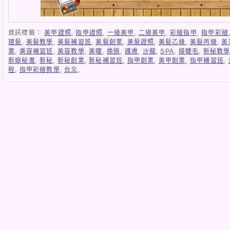
資訊標籤：
美甲證照
,
指甲證照
,
一級美甲
,
二級美甲
,
彩繪指甲
,
指甲彩繪
理髮
,
美髮教學
,
美髮補習班
,
美髮創業
,
美髮證照
,
美髮乙級
,
美髮丙級
,
美
業
,
美容補習班
,
美容教學
,
美瞳
,
挽臉
,
護膚
,
沙龍
,
SPA
,
接睫毛
,
新秘教
新娘秘書
,
新秘
,
新秘創業
,
新秘補習班
,
指甲創業
,
美甲創業
,
指甲補習班
,
程
,
指甲彩繪教學
,
台北
,