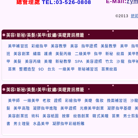
E-Mail:
zym
總管理處
TEL:03-526-0808
©2013
妍
美容/新秘/美髮/美甲/紋繡/美睫資訊標籤
美甲補習班
彩繪指甲
美容教學
美容
指甲證照
美髮教學
美甲
指
班
美容創業
繡眉
護膚
美髮丙級
二級美甲
指甲
新秘
紋眉
美甲
甲
美髮
美容丙級
美瞳
新秘教學
SPA
美容證照
竹北
沙龍
指甲
苗栗
整體造型
9D
台北
一級美甲
新秘補習班
苗栗紋眉
美容/新秘/美髮/美甲/紋繡/美睫資訊標籤
美甲師
一級美甲
老妝
證照
彩繪指甲
美睫
傷妝
挽面補習班
沙
髮
美甲高階
凝膠指甲進階
美甲證照
光療美甲創業
凝膠指甲基礎
美容創業班
術科
美容紙圖
按摩
紋唇創業
韓式美瞳
苗栗
男士剪
書
男士理髮
水晶美甲
凝膠指甲彩繪粉雕