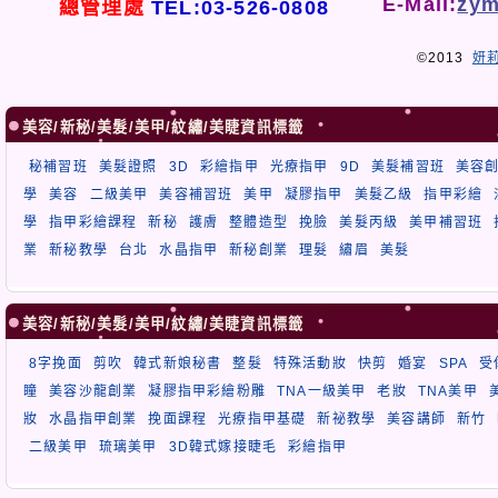
E-Mail:
zym
總管理處
TEL:03-526-0808
©2013
妍
美容/新秘/美髮/美甲/紋繡/美睫資訊標籤
秘補習班
美髮證照
3D
彩繪指甲
光療指甲
9D
美髮補習班
美容
學
美容
二級美甲
美容補習班
美甲
凝膠指甲
美髮乙級
指甲彩繪
學
指甲彩繪課程
新秘
護膚
整體造型
挽臉
美髮丙級
美甲補習班
業
新秘教學
台北
水晶指甲
新秘創業
理髮
繡眉
美髮
美容/新秘/美髮/美甲/紋繡/美睫資訊標籤
8字挽面
剪吹
韓式新娘秘書
整髮
特殊活動妝
快剪
婚宴
SPA
受
瞳
美容沙龍創業
凝膠指甲彩繪粉雕
TNA一級美甲
老妝
TNA美甲
妝
水晶指甲創業
挽面課程
光療指甲基礎
新祕教學
美容講師
新竹
二級美甲
琉璃美甲
3D韓式嫁接睫毛
彩繪指甲