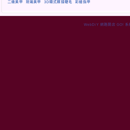
二級美甲
琉璃美甲
3D韓式嫁接睫毛
彩繪指甲
WebDiY 網路開店 GO! 系