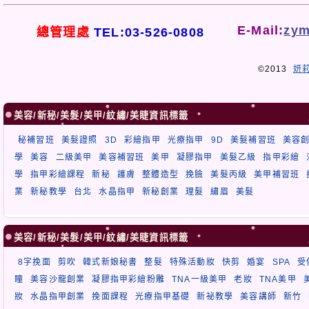
E-Mail:
zym
總管理處
TEL:03-526-0808
©2013
妍
美容/新秘/美髮/美甲/紋繡/美睫資訊標籤
秘補習班
美髮證照
3D
彩繪指甲
光療指甲
9D
美髮補習班
美容
學
美容
二級美甲
美容補習班
美甲
凝膠指甲
美髮乙級
指甲彩繪
學
指甲彩繪課程
新秘
護膚
整體造型
挽臉
美髮丙級
美甲補習班
業
新秘教學
台北
水晶指甲
新秘創業
理髮
繡眉
美髮
美容/新秘/美髮/美甲/紋繡/美睫資訊標籤
8字挽面
剪吹
韓式新娘秘書
整髮
特殊活動妝
快剪
婚宴
SPA
受
瞳
美容沙龍創業
凝膠指甲彩繪粉雕
TNA一級美甲
老妝
TNA美甲
妝
水晶指甲創業
挽面課程
光療指甲基礎
新祕教學
美容講師
新竹