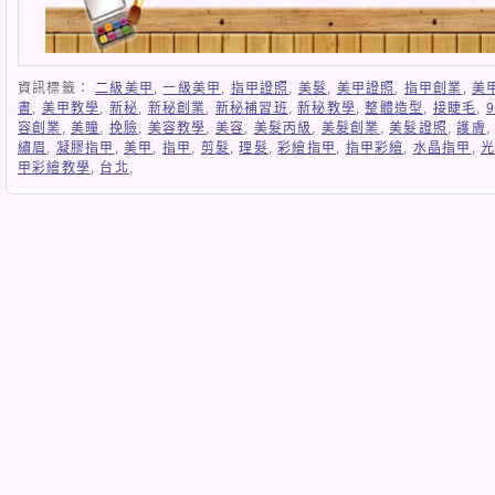
資訊標籤：
二級美甲
,
一級美甲
,
指甲證照
,
美髮
,
美甲證照
,
指甲創業
,
美
書
,
美甲教學
,
新秘
,
新秘創業
,
新秘補習班
,
新秘教學
,
整體造型
,
接睫毛
,
容創業
,
美瞳
,
挽臉
,
美容教學
,
美容
,
美髮丙級
,
美髮創業
,
美髮證照
,
護膚
繡眉
,
凝膠指甲
,
美甲
,
指甲
,
剪髮
,
理髮
,
彩繪指甲
,
指甲彩繪
,
水晶指甲
,
甲彩繪教學
,
台北
,