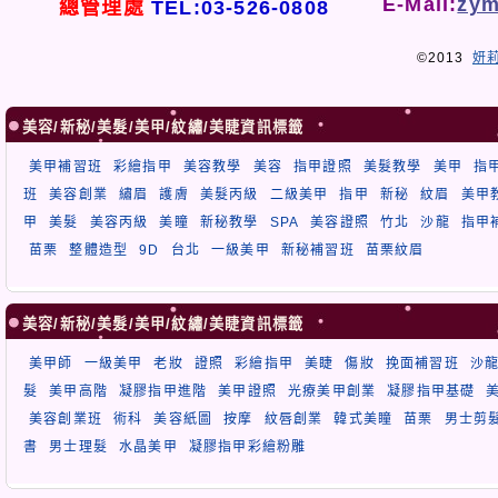
E-Mail:
zym
總管理處
TEL:03-526-0808
©2013
妍
美容/新秘/美髮/美甲/紋繡/美睫資訊標籤
美甲補習班
彩繪指甲
美容教學
美容
指甲證照
美髮教學
美甲
指
班
美容創業
繡眉
護膚
美髮丙級
二級美甲
指甲
新秘
紋眉
美甲
甲
美髮
美容丙級
美瞳
新秘教學
SPA
美容證照
竹北
沙龍
指甲
苗栗
整體造型
9D
台北
一級美甲
新秘補習班
苗栗紋眉
美容/新秘/美髮/美甲/紋繡/美睫資訊標籤
美甲師
一級美甲
老妝
證照
彩繪指甲
美睫
傷妝
挽面補習班
沙
髮
美甲高階
凝膠指甲進階
美甲證照
光療美甲創業
凝膠指甲基礎
美容創業班
術科
美容紙圖
按摩
紋唇創業
韓式美瞳
苗栗
男士剪
書
男士理髮
水晶美甲
凝膠指甲彩繪粉雕