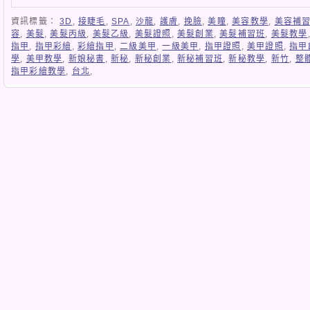
資訊標籤：
3D
,
接睫毛
,
SPA
,
沙龍
,
護膚
,
挽臉
,
美瞳
,
美容教學
,
美容補
容
,
美髮
,
美髮丙級
,
美髮乙級
,
美髮證照
,
美髮創業
,
美髮補習班
,
美髮教學
指甲
,
指甲彩繪
,
彩繪指甲
,
二級美甲
,
一級美甲
,
指甲證照
,
美甲證照
,
指甲
學
,
美甲教學
,
新娘秘書
,
新秘
,
新秘創業
,
新秘補習班
,
新秘教學
,
新竹
,
整
指甲彩繪教學
,
台北
,