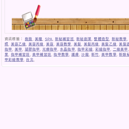
資訊標籤：
挽臉
,
美瞳
,
SPA
,
新秘補習班
,
新秘創業
,
整體造型
,
新秘教學
照
,
美容乙級
,
美容丙級
,
美容
,
美容教學
,
美髮
,
美髮丙級
,
美髮乙級
,
美髮
指甲
,
美甲
,
凝膠指甲
,
光療指甲
,
水晶指甲
,
指甲彩繪
,
彩繪指甲
,
二級美甲
業
,
指甲補習班
,
美甲補習班
,
指甲教學
,
護膚
,
沙龍
,
新竹
,
美甲教學
,
新娘
甲彩繪教學
,
台北
,