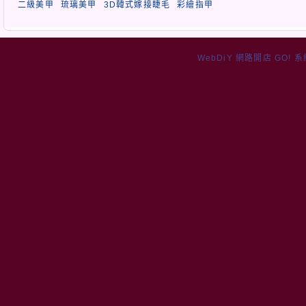
二級美甲
琉璃美甲
3D韓式嫁接睫毛
彩繪指甲
WebDiY 網路開店 GO! 系