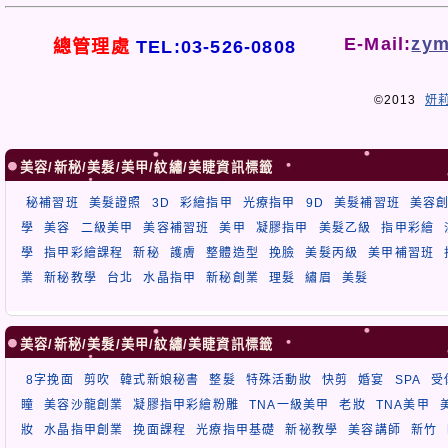
E-Mail:
zym
總管理處
TEL:03-526-0808
©2013
妍
美容/新秘/美髮/美甲/紋繡/美睫資訊標籤
秘補習班
美髮證照
3D
彩繪指甲
光療指甲
9D
美髮補習班
美容
學
美容
二級美甲
美容補習班
美甲
凝膠指甲
美髮乙級
指甲彩繪
學
指甲彩繪課程
新秘
護膚
整體造型
挽臉
美髮丙級
美甲補習班
業
新秘教學
台北
水晶指甲
新秘創業
理髮
繡眉
美髮
美容/新秘/美髮/美甲/紋繡/美睫資訊標籤
8字挽面
剪吹
韓式新娘秘書
整髮
特殊活動妝
快剪
婚宴
SPA
受
瞳
美容沙龍創業
凝膠指甲彩繪粉雕
TNA一級美甲
老妝
TNA美甲
妝
水晶指甲創業
挽面課程
光療指甲基礎
新祕教學
美容講師
新竹