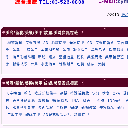
E-Mail:
zym
總管理處
TEL:03-526-0808
©2013
妍
美容/新秘/美髮/美甲/紋繡/美睫資訊標籤
秘補習班
美髮證照
3D
彩繪指甲
光療指甲
9D
美髮補習班
美容
學
美容
二級美甲
美容補習班
美甲
凝膠指甲
美髮乙級
指甲彩繪
學
指甲彩繪課程
新秘
護膚
整體造型
挽臉
美髮丙級
美甲補習班
業
新秘教學
台北
水晶指甲
新秘創業
理髮
繡眉
美髮
美容/新秘/美髮/美甲/紋繡/美睫資訊標籤
8字挽面
剪吹
韓式新娘秘書
整髮
特殊活動妝
快剪
婚宴
SPA
受
瞳
美容沙龍創業
凝膠指甲彩繪粉雕
TNA一級美甲
老妝
TNA美甲
妝
水晶指甲創業
挽面課程
光療指甲基礎
新祕教學
美容講師
新竹
二級美甲
琉璃美甲
3D韓式嫁接睫毛
彩繪指甲