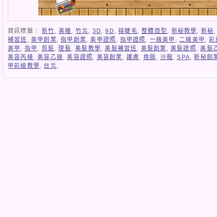
資訊標籤：
新竹
,
美瞳
,
竹北
,
3D
,
9D
,
接睫毛
,
整體造型
,
新秘教學
,
新秘
補習班
,
美甲創業
,
指甲創業
,
美甲證照
,
指甲證照
,
一級美甲
,
二級美甲
,
彩
美甲
,
指甲
,
剪髮
,
理髮
,
美髮教學
,
美髮補習班
,
美髮創業
,
美髮證照
,
美髮
美容丙級
,
美容乙級
,
美容證照
,
美容創業
,
護膚
,
挽臉
,
沙龍
,
SPA
,
新秘創
甲彩繪教學
,
台北
,