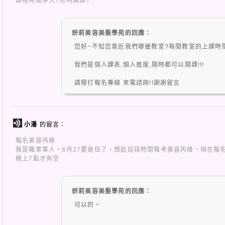
課程時間多久?何時開課?
妍莉美容美髮學苑的回應：
您好~不知您靠近我們哪邊教室?每間教室的上課時間不
我們是個人課表,個人進度,隨時都可以開課!!!
請撥打報名專線 來電諮詢!!謝謝留言
小潘
的留言：
報名美容丙級
我是職業軍人，8月27要退伍了，想趁這段時間報考美容丙級，現在報
晚上7點才有空
妍莉美容美髮學苑的回應：
可以的。