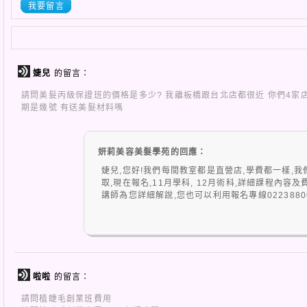
我要留言
婕兒
的留言：
請問美髮丙級保證班的價格是多少? 我離板橋跟台北店都很近 你們4家
期是幾號 有送美髮材料嗎
妍莉美容美髮學苑的回應：
婕兒,您好!我們每間教室都是直營店,學費都一樣,
取,現在報名,11月學科, 12月術科,詳細課程內
講師為您詳細解說,您也可以利用報名專線022388062
啦啦
的留言：
請問植睫毛創業班費用