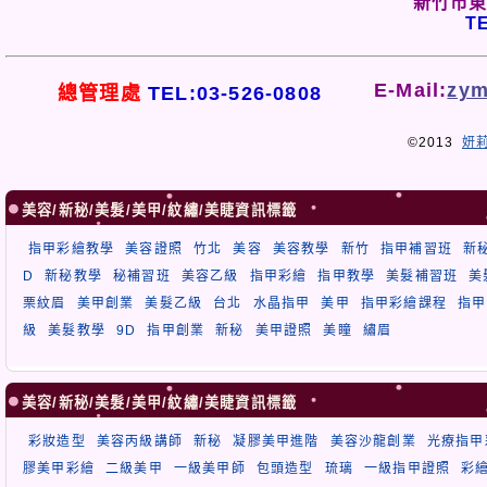
新竹市東
TE
E-Mail:
zym
總管理處
TEL:03-526-0808
©2013
妍
美容/新秘/美髮/美甲/紋繡/美睫資訊標籤
指甲彩繪教學
美容證照
竹北
美容
美容教學
新竹
指甲補習班
新
D
新秘教學
秘補習班
美容乙級
指甲彩繪
指甲教學
美髮補習班
美
栗紋眉
美甲創業
美髮乙級
台北
水晶指甲
美甲
指甲彩繪課程
指甲
級
美髮教學
9D
指甲創業
新秘
美甲證照
美瞳
繡眉
美容/新秘/美髮/美甲/紋繡/美睫資訊標籤
彩妝造型
美容丙級講師
新秘
凝膠美甲進階
美容沙龍創業
光療指甲
膠美甲彩繪
二級美甲
一級美甲師
包頭造型
琉璃
一級指甲證照
彩