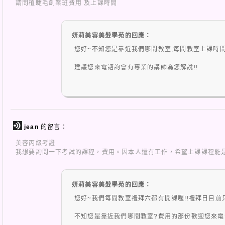
請問植睫毛創業班費用 及上課時間
妍莉美容美髮學苑的回應：
您好~不知您是靠近我們哪間教室,每間教室上課時間不
建議您來電諮詢會有專業的講師為您解說!!
jean
的留言：
美容丙級考證
我想要詢問一下考試的課程，費用。因本人還有工作，希望上課課程能
妍莉美容美髮學苑的回應：
您好~我們每間教室禮拜六都有開課喔!!禮拜日目前
不知您是靠近我們哪間教室?費用的部份歡迎您來電