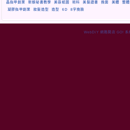
晶指甲創業
新娘祕書教學
美容紙圖
術科
美髮證書
挽面
美體
整體
凝膠指甲創業
妝髮造型
造型
6D
8字挽臉
WebDiY 網路開店 GO! 系