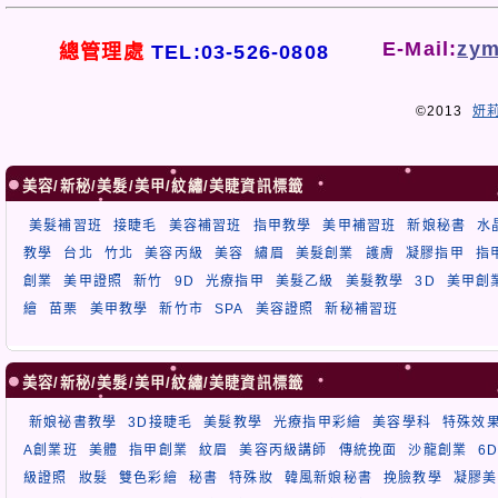
E-Mail:
zym
總管理處
TEL:03-526-0808
©2013
妍
美容/新秘/美髮/美甲/紋繡/美睫資訊標籤
美髮補習班
接睫毛
美容補習班
指甲教學
美甲補習班
新娘秘書
水
教學
台北
竹北
美容丙級
美容
繡眉
美髮創業
護膚
凝膠指甲
指
創業
美甲證照
新竹
9D
光療指甲
美髮乙級
美髮教學
3D
美甲創
繪
苗栗
美甲教學
新竹市
SPA
美容證照
新秘補習班
美容/新秘/美髮/美甲/紋繡/美睫資訊標籤
新娘祕書教學
3D接睫毛
美髮教學
光療指甲彩繪
美容學科
特殊效
A創業班
美體
指甲創業
紋眉
美容丙級講師
傳統挽面
沙龍創業
6
級證照
妝髮
雙色彩繪
秘書
特殊妝
韓風新娘秘書
挽臉教學
凝膠美