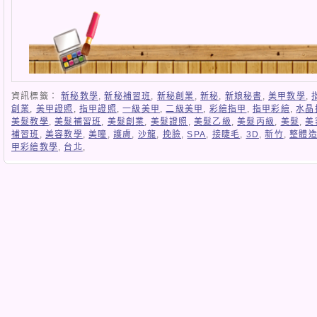
資訊標籤：
新秘教學
,
新秘補習班
,
新秘創業
,
新秘
,
新娘秘書
,
美甲教學
,
創業
,
美甲證照
,
指甲證照
,
一級美甲
,
二級美甲
,
彩繪指甲
,
指甲彩繪
,
水晶
美髮教學
,
美髮補習班
,
美髮創業
,
美髮證照
,
美髮乙級
,
美髮丙級
,
美髮
,
美
補習班
,
美容教學
,
美瞳
,
護膚
,
沙龍
,
挽臉
,
SPA
,
接睫毛
,
3D
,
新竹
,
整體
甲彩繪教學
,
台北
,