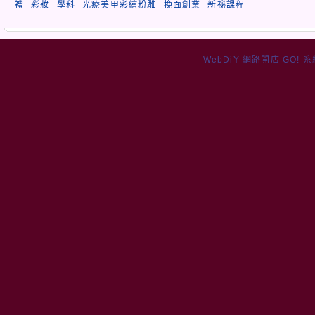
禮
彩妝
學科
光療美甲彩繪粉雕
挽面創業
新祕課程
WebDiY 網路開店 GO! 系