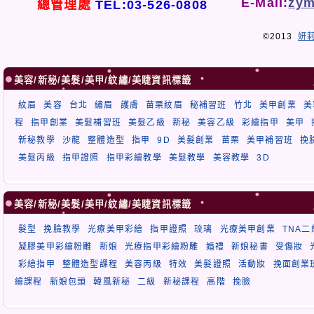
E-Mail:
zym
總管理處
TEL:03-526-0808
©2013
妍
美容/新秘/美髮/美甲/紋繡/美睫資訊標籤
紋眉
美容
台北
繡眉
護膚
苗栗紋眉
秘補習班
竹北
美甲創業
美
程
指甲創業
美髮補習班
美髮乙級
新秘
美容乙級
彩繪指甲
美甲
新秘教學
沙龍
整體造型
指甲
9D
美髮創業
苗栗
美甲補習班
挽
美髮丙級
指甲證照
指甲彩繪教學
美髮教學
美容教學
3D
美容/新秘/美髮/美甲/紋繡/美睫資訊標籤
髮型
挽臉教學
光療美甲彩繪
指甲證照
琉璃
光療美甲創業
TNA
凝膠美甲彩繪粉雕
新娘
光療指甲彩繪粉雕
婚禮
新娘秘書
受傷妝
彩繪指甲
整體造型課程
美容丙級
特效
美髮證照
活動妝
挽面創業
繪課程
新娘包頭
韓風新秘
二級
新秘課程
高階
挽臉