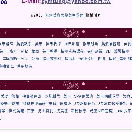
E-Mail:
zymtung@yahoo.com.tw
808
©2013
妍莉美容美髮美甲學苑
版權所有
籤
指甲證照
美髮教學
美甲
指甲教學
指甲彩繪
指甲創業
美髮補習班
美髮
美甲
指甲
新秘
紋眉
美甲教學
指甲彩繪課程
美甲創業
3D
凝膠指甲
美容證照
竹北
沙龍
指甲補習班
接睫毛
光療指甲
挽臉
理髮
美髮創
秘補習班
苗栗紋眉
籤
美睫
傷妝
挽面補習班
沙龍創業
美容
SPA創業班
美容講師教學
美容
光療美甲創業
凝膠指甲基礎
美瞳
保證班
3D嫁接睫毛
3D韓式嫁接睫毛
創業
韓式美瞳
苗栗
男士剪髮
接美睫
新秘教學
光療指甲基礎
TNA指甲
雕