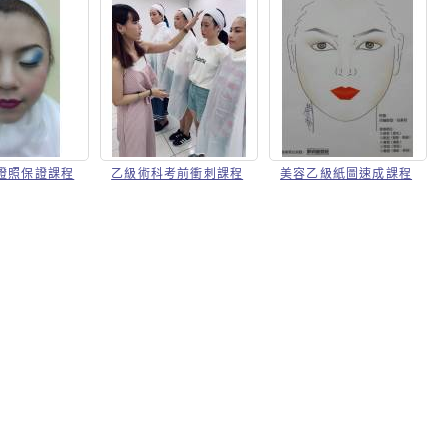
證照保證課程
乙級術科考前衝刺課程
美容乙級紙圖速成課程