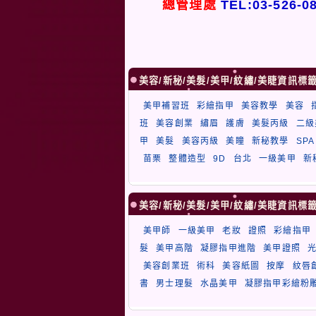
總管理處
TEL:03-526-0
美容/新秘/美髮/美甲/紋繡/美睫資訊標
美甲補習班
彩繪指甲
美容教學
美容
班
美容創業
繡眉
護膚
美髮丙級
二級
甲
美髮
美容丙級
美瞳
新秘教學
SPA
苗栗
整體造型
9D
台北
一級美甲
新
美容/新秘/美髮/美甲/紋繡/美睫資訊標
美甲師
一級美甲
老妝
證照
彩繪指甲
髮
美甲高階
凝膠指甲進階
美甲證照
美容創業班
術科
美容紙圖
按摩
紋唇
書
男士理髮
水晶美甲
凝膠指甲彩繪粉