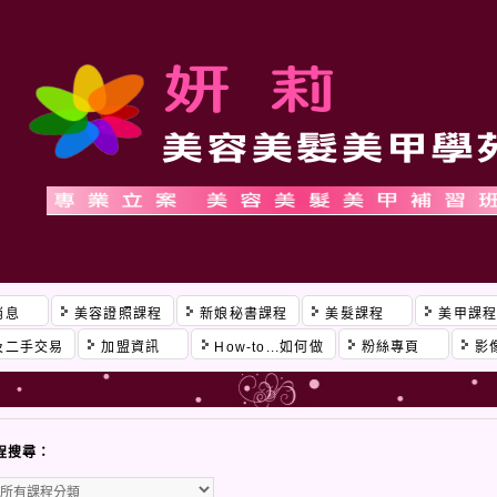
消息
美容證照課程
新娘秘書課程
美髮課程
美甲課
及二手交易
加盟資訊
How-to...如何做
粉絲專頁
影
程搜尋：