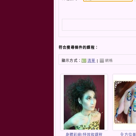
符合搜尋條件的課程：
顯示方式：
清單
|
網格
身體彩繪|特效妝課程
全方位