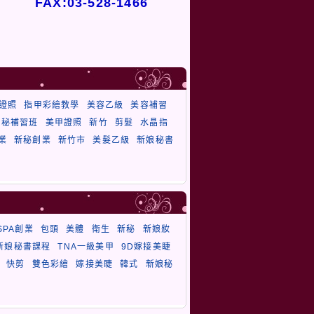
FAX:03-528-1466
證照
指甲彩繪教學
美容乙級
美容補習
秘補習班
美甲證照
新竹
剪髮
水晶指
業
新秘創業
新竹市
美髮乙級
新娘秘書
SPA創業
包頭
美體
衛生
新秘
新娘妝
新娘秘書課程
TNA一級美甲
9D嫁接美睫
快剪
雙色彩繪
嫁接美睫
韓式
新娘秘