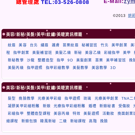
E-Mail:
zym
總管理處
TEL:03-526-0808
©2013
妍
美容/新秘/美髮/美甲/紋繡/美睫資訊標籤
紋眉
美容
台北
繡眉
護膚
苗栗紋眉
秘補習班
竹北
美甲創業
美
程
指甲創業
美髮補習班
美髮乙級
新秘
美容乙級
彩繪指甲
美甲
新秘教學
沙龍
整體造型
指甲
9D
美髮創業
苗栗
美甲補習班
挽
美髮丙級
指甲證照
指甲彩繪教學
美髮教學
美容教學
3D
美容/新秘/美髮/美甲/紋繡/美睫資訊標籤
髮型
挽臉教學
光療美甲彩繪
指甲證照
琉璃
光療美甲創業
TNA
凝膠美甲彩繪粉雕
新娘
光療指甲彩繪粉雕
婚禮
新娘秘書
受傷妝
彩繪指甲
整體造型課程
美容丙級
特效
美髮證照
活動妝
挽面創業
繪課程
新娘包頭
韓風新秘
二級
新秘課程
高階
挽臉