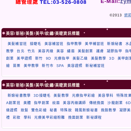
E-Mail:
zym
總管理處
TEL:03-526-0808
©2013
妍
美容/新秘/美髮/美甲/紋繡/美睫資訊標籤
美髮補習班
接睫毛
美容補習班
指甲教學
美甲補習班
新娘秘書
水
教學
台北
竹北
美容丙級
美容
繡眉
美髮創業
護膚
凝膠指甲
指
創業
美甲證照
新竹
9D
光療指甲
美髮乙級
美髮教學
3D
美甲創
繪
苗栗
美甲教學
新竹市
SPA
美容證照
新秘補習班
美容/新秘/美髮/美甲/紋繡/美睫資訊標籤
新娘祕書教學
3D接睫毛
美髮教學
光療指甲彩繪
美容學科
特殊效
A創業班
美體
指甲創業
紋眉
美容丙級講師
傳統挽面
沙龍創業
6
級證照
妝髮
雙色彩繪
秘書
特殊妝
韓風新娘秘書
挽臉教學
凝膠美
禮
彩妝
學科
光療美甲彩繪粉雕
挽面創業
新祕課程