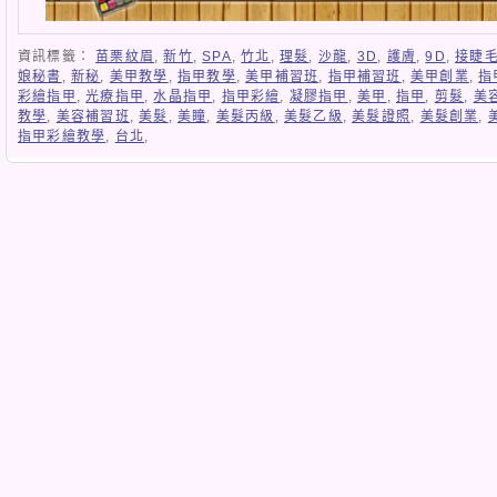
資訊標籤：
苗栗紋眉
,
新竹
,
SPA
,
竹北
,
理髮
,
沙龍
,
3D
,
護膚
,
9D
,
接睫
娘秘書
,
新秘
,
美甲教學
,
指甲教學
,
美甲補習班
,
指甲補習班
,
美甲創業
,
指
彩繪指甲
,
光療指甲
,
水晶指甲
,
指甲彩繪
,
凝膠指甲
,
美甲
,
指甲
,
剪髮
,
美
教學
,
美容補習班
,
美髮
,
美瞳
,
美髮丙級
,
美髮乙級
,
美髮證照
,
美髮創業
,
指甲彩繪教學
,
台北
,