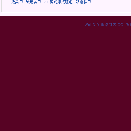
二級美甲
琉璃美甲
3D韓式嫁接睫毛
彩繪指甲
WebDiY 網路開店 GO! 系