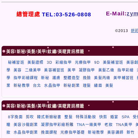
E-Mail:
zym
總管理處
TEL:03-526-0808
©2013
妍
美容/新秘/美髮/美甲/紋繡/美睫資訊標籤
秘補習班
美髮證照
3D
彩繪指甲
光療指甲
9D
美髮補習班
美容
學
美容
二級美甲
美容補習班
美甲
凝膠指甲
美髮乙級
指甲彩繪
學
指甲彩繪課程
新秘
護膚
整體造型
挽臉
美髮丙級
美甲補習班
業
新秘教學
台北
水晶指甲
新秘創業
理髮
繡眉
美髮
美容/新秘/美髮/美甲/紋繡/美睫資訊標籤
8字挽面
剪吹
韓式新娘秘書
整髮
特殊活動妝
快剪
婚宴
SPA
受
瞳
美容沙龍創業
凝膠指甲彩繪粉雕
TNA一級美甲
老妝
TNA美甲
妝
水晶指甲創業
挽面課程
光療指甲基礎
新祕教學
美容講師
新竹