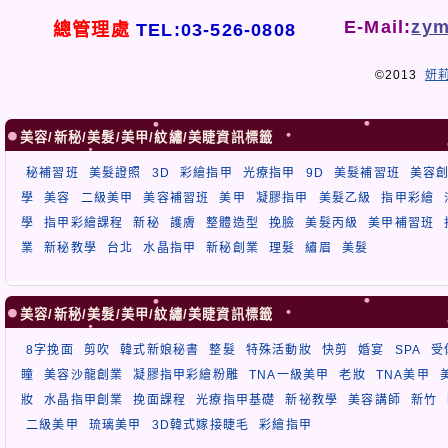
E-Mail:
zym
總管理處
TEL:03-526-0808
©2013
妍
美容/新秘/美髮/美甲/紋繡/美睫資訊標籤
秘補習班
美髮證照
3D
彩繪指甲
光療指甲
9D
美髮補習班
美容
學
美容
二級美甲
美容補習班
美甲
凝膠指甲
美髮乙級
指甲彩繪
學
指甲彩繪課程
新秘
護膚
整體造型
挽臉
美髮丙級
美甲補習班
業
新秘教學
台北
水晶指甲
新秘創業
理髮
繡眉
美髮
美容/新秘/美髮/美甲/紋繡/美睫資訊標籤
8字挽面
剪吹
韓式新娘秘書
整髮
特殊活動妝
快剪
婚宴
SPA
受
瞳
美容沙龍創業
凝膠指甲彩繪粉雕
TNA一級美甲
老妝
TNA美甲
妝
水晶指甲創業
挽面課程
光療指甲基礎
新祕教學
美容講師
新竹
二級美甲
琉璃美甲
3D韓式嫁接睫毛
彩繪指甲