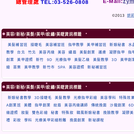
E-Mail:
zym
總管理處
TEL:03-526-0808
©2013
妍
美容/新秘/美髮/美甲/紋繡/美睫資訊標籤
美髮補習班
接睫毛
美容補習班
指甲教學
美甲補習班
新娘秘書
水
教學
台北
竹北
美容丙級
美容
繡眉
美髮創業
護膚
凝膠指甲
指
創業
美甲證照
新竹
9D
光療指甲
美髮乙級
美髮教學
3D
美甲創
繪
苗栗
美甲教學
新竹市
SPA
美容證照
新秘補習班
美容/新秘/美髮/美甲/紋繡/美睫資訊標籤
新娘祕書教學
3D接睫毛
美髮教學
光療指甲彩繪
美容學科
特殊效
A創業班
美體
指甲創業
紋眉
美容丙級講師
傳統挽面
沙龍創業
6
級證照
妝髮
雙色彩繪
秘書
特殊妝
韓風新娘秘書
挽臉教學
凝膠美
禮
彩妝
學科
光療美甲彩繪粉雕
挽面創業
新祕課程