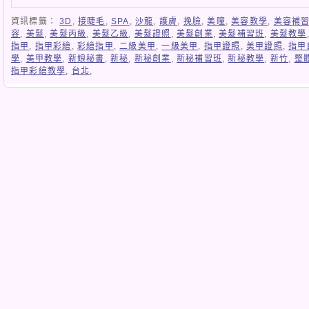
資訊標籤：
3D
,
接睫毛
,
SPA
,
沙龍
,
護膚
,
挽臉
,
美瞳
,
美容教學
,
美容補
容
,
美髮
,
美髮丙級
,
美髮乙級
,
美髮證照
,
美髮創業
,
美髮補習班
,
美髮教學
指甲
,
指甲彩繪
,
彩繪指甲
,
二級美甲
,
一級美甲
,
指甲證照
,
美甲證照
,
指甲
學
,
美甲教學
,
新娘秘書
,
新秘
,
新秘創業
,
新秘補習班
,
新秘教學
,
新竹
,
整
指甲彩繪教學
,
台北
,