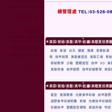
總管理處
TEL:03-526-0
美容/新秘/美髮/美甲/紋繡/美睫資訊標
紋眉
美容
台北
繡眉
護膚
苗栗紋眉
程
指甲創業
美髮補習班
美髮乙級
新
新秘教學
沙龍
整體造型
指甲
9D
美
美髮丙級
指甲證照
指甲彩繪教學
美髮
美容/新秘/美髮/美甲/紋繡/美睫資訊標
髮型
挽臉教學
光療美甲彩繪
指甲證照
凝膠美甲彩繪粉雕
新娘
光療指甲彩繪粉
彩繪指甲
整體造型課程
美容丙級
特效