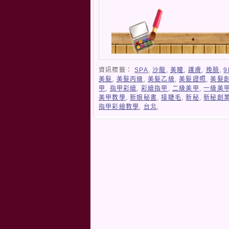
資訊標籤：
SPA
,
沙龍
,
美瞳
,
護膚
,
挽臉
,
9
美髮
,
美髮丙級
,
美髮乙級
,
美髮證照
,
美髮
甲
,
指甲彩繪
,
彩繪指甲
,
二級美甲
,
一級美
美甲教學
,
新娘秘書
,
接睫毛
,
新秘
,
新秘創
指甲彩繪教學
,
台北
,