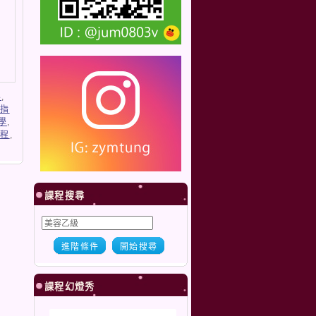
容
,
晶指
學
,
課程
,
課程搜尋
進階條件
開始搜尋
課程幻燈秀