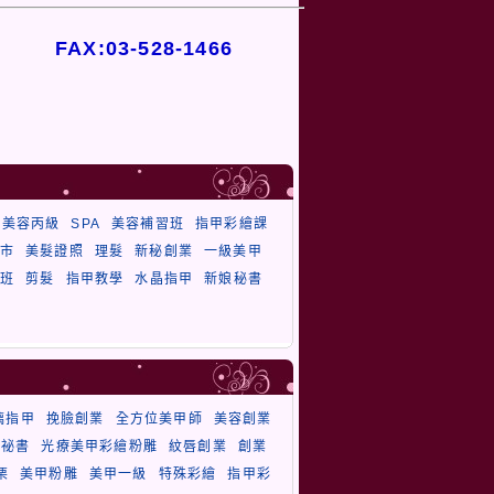
FAX:03-528-1466
美容丙級
SPA
美容補習班
指甲彩繪課
市
美髮證照
理髮
新秘創業
一級美甲
班
剪髮
指甲教學
水晶指甲
新娘秘書
璃指甲
挽臉創業
全方位美甲師
美容創業
祕書
光療美甲彩繪粉雕
紋唇創業
創業
栗
美甲粉雕
美甲一級
特殊彩繪
指甲彩