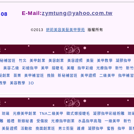
E-Mail:
zymtung@yahoo.com.tw
808
©2013
妍莉美容美髮美甲學苑
版權所有
籤
秘補習班
竹北
美甲創業
美容創業
美容證照
美髮
美甲教學
凝膠指甲
秘
美容乙級
彩繪指甲
美甲
接睫毛
美瞳
指甲彩繪
光療指甲
新竹
新竹
髮創業
苗栗
美甲補習班
挽臉
新秘補習班
美甲證照
二級美甲
指甲補習
教學
美容教學
3D
籤
琉璃
光療美甲創業
TNA二級美甲
韓式嫁接睫毛
凝膠指甲彩繪粉雕
琉
雕
婚禮
新娘秘書
受傷妝
光療指甲創業
水晶指甲高階
一級美甲
新竹
美髮證照
活動妝
挽面創業班
男士剪髮
護膚
凝膠指甲
蜜唇
指甲
苗