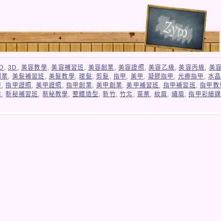
D
,
3D
,
美容教學
,
美容補習班
,
美容創業
,
美容證照
,
美容乙級
,
美容丙級
,
美
創業
,
美髮補習班
,
美髮教學
,
理髮
,
剪髮
,
指甲
,
美甲
,
凝膠指甲
,
光療指甲
,
水
甲
,
指甲證照
,
美甲證照
,
指甲創業
,
美甲創業
,
美甲補習班
,
指甲補習班
,
指甲教
業
,
新秘補習班
,
新秘教學
,
整體造型
,
新竹
,
竹北
,
苗栗
,
紋眉
,
繡眉
,
指甲彩繪