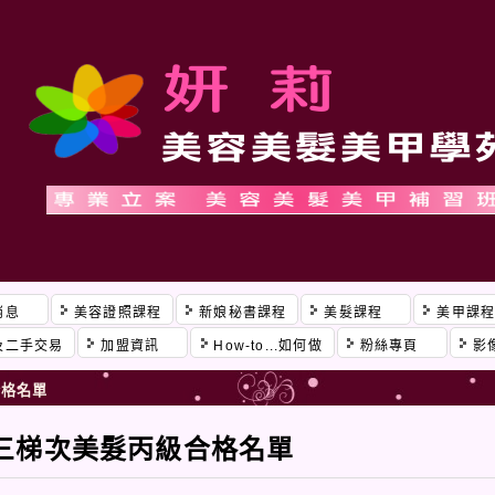
消息
美容證照課程
新娘秘書課程
美髮課程
美甲課
及二手交易
加盟資訊
How-to...如何做
粉絲專頁
影
合格名單
第三梯次美髮丙級合格名單