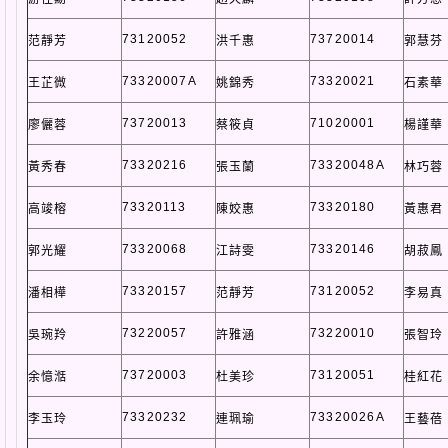
73120052
73720014
范靜芳
洪千惠
郭慧芬
73320007A
73320021
王芷微
姚錦秀
石素華
73720013
71020001
廖儷蓉
蔡筱貞
楊謹華
73320216
73320048A
黃秀春
張玉蘭
林巧蓉
73320113
73320180
高竣榕
陳姣惠
黃惠君
73320068
73320146
郭光耀
江詩雯
胡菽鳳
73320157
73120052
潘相樺
范靜芳
李易真
73220057
73220010
吳琬羚
許雅涵
張智玲
73720003
73120051
余憶湉
杜美珍
桂紅花
73320232
73320026A
李玉玲
連珮瑜
王藝蓓