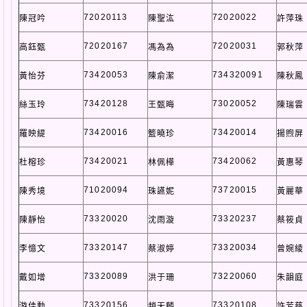
72020113
72020022
陳冠吟
陳聖汯
許萍珠
72020167
72020031
高鈺甄
馮為為
郭秋萍
73420053
734320091
黃怡芬
陳俞潔
陳秋鳳
73420128
73020052
絲玉玲
王甄晦
陳瑞雲
73420016
73420014
羅映緹
籃曉珍
揚煦屏
73420021
73420062
杜榕珍
林佩樺
黃惠琴
71020094
73720015
陳秀境
珠讌妮
黃麗華
73320020
73320237
陳靜怡
沈雨漩
蔡筱貞
73320147
73320034
李憶文
蔡淑婷
曾婉綾
73320089
73220060
戴如增
洪于珊
朱韻庭
73320156
73320108
游佳勳
趙天麟
許芳慈