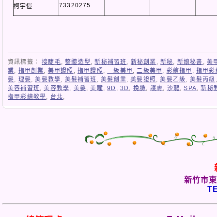
73320275
柯宇愷
資訊標籤：
接睫毛
,
整體造型
,
新秘補習班
,
新秘創業
,
新秘
,
新娘秘書
,
美
業
,
指甲創業
,
美甲證照
,
指甲證照
,
一級美甲
,
二級美甲
,
彩繪指甲
,
指甲彩
髮
,
理髮
,
美髮教學
,
美髮補習班
,
美髮創業
,
美髮證照
,
美髮乙級
,
美髮丙級
美容補習班
,
美容教學
,
美髮
,
美瞳
,
9D
,
3D
,
挽臉
,
護膚
,
沙龍
,
SPA
,
新秘
指甲彩繪教學
,
台北
,
新竹市東
TE