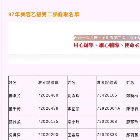
97年美容乙級第二梯錄取名單
姓名
准考證號碼
姓名
准考證號碼
姓名
72020400
73420106
姜淑芳
劉淑珠
鄭曉梅
72020488
73920004A
董千倚
李宜蓁
陳德君
72020125
72020068
鄭雅柔
梁小玲
廖郁玲
72020203
72020333
吳月津
田雯瑄
邱羽慈