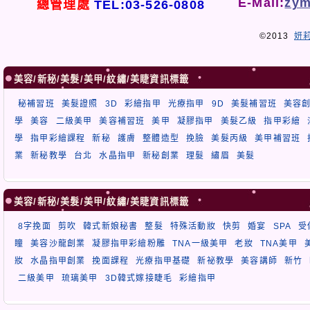
E-Mail:
zym
總管理處
TEL:03-526-0808
©2013
妍
美容/新秘/美髮/美甲/紋繡/美睫資訊標籤
秘補習班
美髮證照
3D
彩繪指甲
光療指甲
9D
美髮補習班
美容
學
美容
二級美甲
美容補習班
美甲
凝膠指甲
美髮乙級
指甲彩繪
學
指甲彩繪課程
新秘
護膚
整體造型
挽臉
美髮丙級
美甲補習班
業
新秘教學
台北
水晶指甲
新秘創業
理髮
繡眉
美髮
美容/新秘/美髮/美甲/紋繡/美睫資訊標籤
8字挽面
剪吹
韓式新娘秘書
整髮
特殊活動妝
快剪
婚宴
SPA
受
瞳
美容沙龍創業
凝膠指甲彩繪粉雕
TNA一級美甲
老妝
TNA美甲
妝
水晶指甲創業
挽面課程
光療指甲基礎
新祕教學
美容講師
新竹
二級美甲
琉璃美甲
3D韓式嫁接睫毛
彩繪指甲