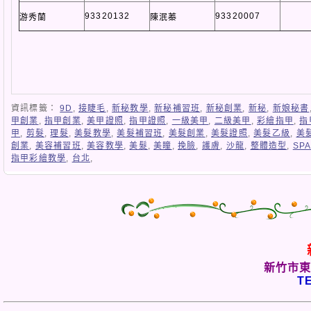
93320132
93320007
游秀蘭
陳泯蓁
資訊標籤：
9D
,
接睫毛
,
新秘教學
,
新秘補習班
,
新秘創業
,
新秘
,
新娘秘書
甲創業
,
指甲創業
,
美甲證照
,
指甲證照
,
一級美甲
,
二級美甲
,
彩繪指甲
,
指
甲
,
剪髮
,
理髮
,
美髮教學
,
美髮補習班
,
美髮創業
,
美髮證照
,
美髮乙級
,
美
創業
,
美容補習班
,
美容教學
,
美髮
,
美瞳
,
挽臉
,
護膚
,
沙龍
,
整體造型
,
SP
指甲彩繪教學
,
台北
,
新竹市東
TE