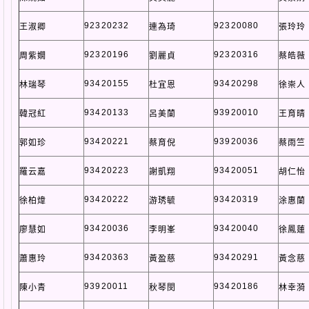
92320232
92320080
王淑卿
連為琦
張玲玲
92320196
92320316
周紫嫺
劉麗貞
蔡皓薇
93420155
93420298
林瑞琴
杜宜恩
徐崇人
93420133
93920010
韓冠紅
呂美蘭
王育晴
93420221
93920036
郭如珍
蔡育倪
蔡雨竺
93420223
93420051
羅云嘉
謝凱翔
胡仁怡
93420222
93420319
徐柏煒
游琇毓
涂惠蘭
93420036
93420040
廖慧如
李明峯
徐鳳蓮
93420363
93420291
蕭惠玲
黃盈慈
黃念慈
93920011
93420186
陳小青
秋琴閔
林幸漪