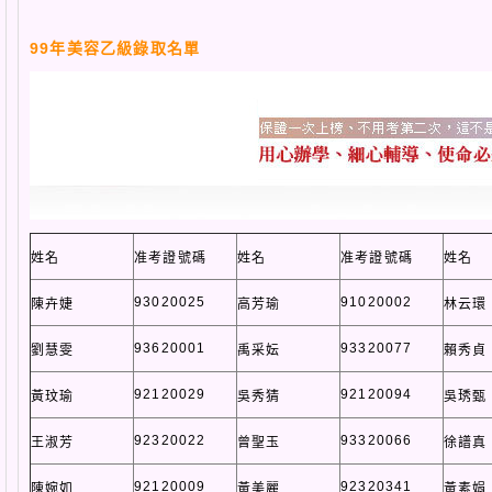
99年美容乙級錄取名單
姓名
准考證號碼
姓名
准考證號碼
姓名
93020025
91020002
陳卉婕
高芳瑜
林云環
93620001
93320077
劉慧雯
禹采妘
賴秀貞
92120029
92120094
黃玟瑜
吳秀猜
吳琇甄
92320022
93320066
王淑芳
曾聖玉
徐譜真
92120009
92320341
陳婉如
黃美麗
黃素娟