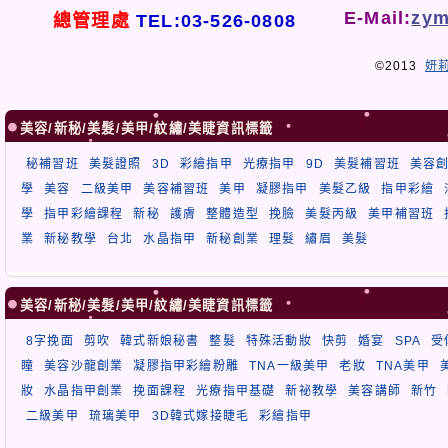
E-Mail:
zym
總管理處
TEL:03-526-0808
©2013
妍
美容/新秘/美髮/美甲/紋繡/美睫資訊標籤
秘補習班
美髮證照
3D
彩繪指甲
光療指甲
9D
美髮補習班
美容
學
美容
二級美甲
美容補習班
美甲
凝膠指甲
美髮乙級
指甲彩繪
學
指甲彩繪課程
新秘
護膚
整體造型
挽臉
美髮丙級
美甲補習班
業
新秘教學
台北
水晶指甲
新秘創業
理髮
繡眉
美髮
美容/新秘/美髮/美甲/紋繡/美睫資訊標籤
8字挽面
剪吹
韓式新娘秘書
整髮
特殊活動妝
快剪
婚宴
SPA
受
瞳
美容沙龍創業
凝膠指甲彩繪粉雕
TNA一級美甲
老妝
TNA美甲
妝
水晶指甲創業
挽面課程
光療指甲基礎
新祕教學
美容講師
新竹
二級美甲
琉璃美甲
3D韓式嫁接睫毛
彩繪指甲