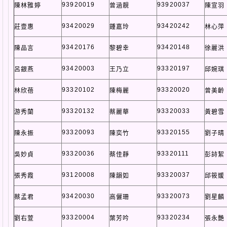
93920019
93920037
陳林雅婷
曾涵靚
陳宣羽
93420029
93420242
莊壹惠
鍾嘉玲
林心萍
93420176
93420148
陳品言
黎碧幸
徐麗洪
93420003
93320197
呂銀燕
王乃立
邱婉琪
93320102
93320020
林欣蓓
陳梅麗
曾美齡
93320132
93320033
游秀蘭
蔡麗華
黃碧雪
93320093
93320155
陳永振
陳奕竹
劉子晴
93320036
93320111
吳妙貞
蔡佳靜
彭詩絜
93120008
93320037
張秀霞
陳韻如
邱筱媛
93420030
93320073
蔡孟君
高儷珊
劉星麟
93320004
93320234
劉右萱
葉芳吟
張永艷