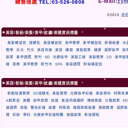
E-Mail:
zym
總管理處
TEL:03-526-0808
©2013
妍
美容/新秘/美髮/美甲/紋繡/美睫資訊標籤
美髮補習班
接睫毛
美容補習班
指甲教學
美甲補習班
新娘秘書
水
教學
台北
竹北
美容丙級
美容
繡眉
美髮創業
護膚
凝膠指甲
指
創業
美甲證照
新竹
9D
光療指甲
美髮乙級
美髮教學
3D
美甲創
繪
苗栗
美甲教學
新竹市
SPA
美容證照
新秘補習班
美容/新秘/美髮/美甲/紋繡/美睫資訊標籤
新娘祕書教學
3D接睫毛
美髮教學
光療指甲彩繪
美容學科
特殊效
A創業班
美體
指甲創業
紋眉
美容丙級講師
傳統挽面
沙龍創業
6
級證照
妝髮
雙色彩繪
秘書
特殊妝
韓風新娘秘書
挽臉教學
凝膠美
禮
彩妝
學科
光療美甲彩繪粉雕
挽面創業
新祕課程