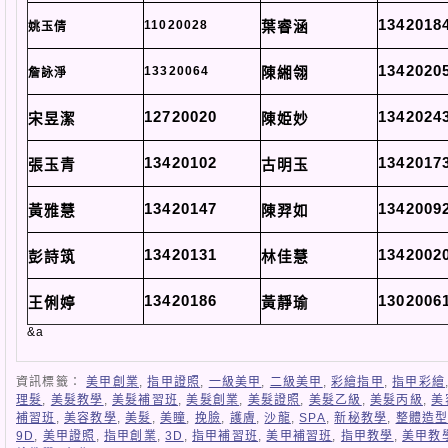
1342018
11020028
葉睿涵
姚玉倩
1342020
13320064
陳緗翎
詹詠淨
12720020
1342024
宋昱潔
陳姫妙
13420102
1342017
張玉青
古明玉
13420147
1342009
黃雅慧
陳羿如
13420131
1342002
彭詩筑
林佳慧
13420186
1302006
王俐婷
黃靜瑜
&a
資訊標籤：
美甲創業
,
指甲證照
,
一級美甲
,
二級美甲
,
彩繪指甲
,
指甲彩繪
理髮
,
美髮教學
,
美髮補習班
,
美髮創業
,
美髮證照
,
美髮乙級
,
美髮丙級
,
美
補習班
,
美容教學
,
美髮
,
美瞳
,
挽臉
,
護膚
,
沙龍
,
SPA
,
新秘教學
,
整體造
9D
,
美甲證照
,
指甲創業
,
3D
,
指甲補習班
,
美甲補習班
,
指甲教學
,
美甲教