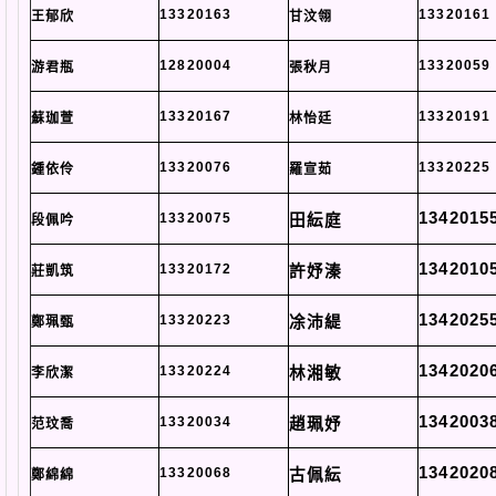
13320163
13320161
王郁欣
甘汶翎
12820004
13320059
游君瓶
張秋月
13320167
13320191
蘇珈萱
林怡廷
13320076
13320225
鍾依伶
羅宣茹
1342015
13320075
田紜庭
段佩吟
1342010
13320172
許妤溱
莊凱筑
1342025
13320223
凃沛緹
鄭珮甄
1342020
13320224
林湘敏
李欣潔
1342003
13320034
趙珮妤
范玟喬
1342020
13320068
古佩紜
鄭綿綿