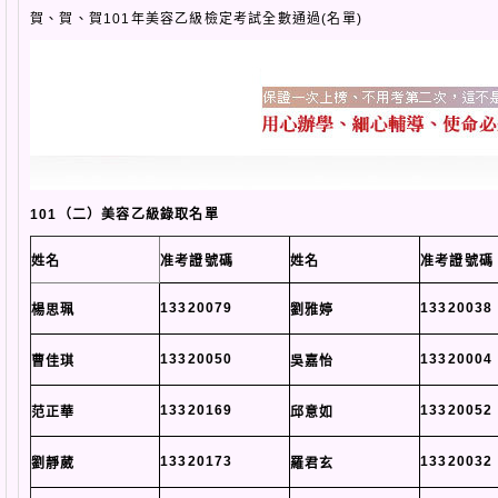
賀、賀、賀101年美容乙級檢定考試全數通過(名單)
101（二）美容乙級錄取名單
姓名
准考證號碼
姓名
准考證號碼
13320079
13320038
楊思珮
劉雅婷
13320050
13320004
曹佳琪
吳嘉怡
13320169
13320052
范正華
邱意如
13320173
13320032
劉靜葳
羅君玄