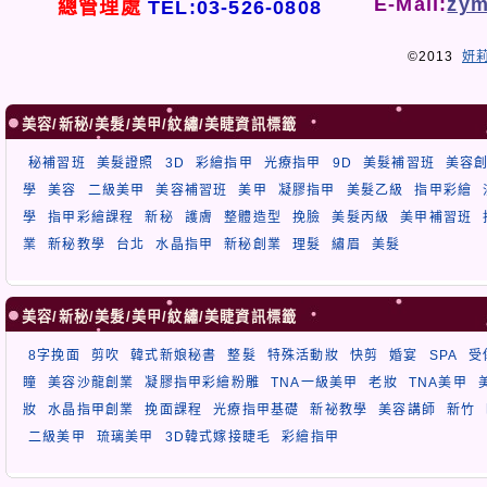
E-Mail:
zym
總管理處
TEL:03-526-0808
©2013
妍
美容/新秘/美髮/美甲/紋繡/美睫資訊標籤
秘補習班
美髮證照
3D
彩繪指甲
光療指甲
9D
美髮補習班
美容
學
美容
二級美甲
美容補習班
美甲
凝膠指甲
美髮乙級
指甲彩繪
學
指甲彩繪課程
新秘
護膚
整體造型
挽臉
美髮丙級
美甲補習班
業
新秘教學
台北
水晶指甲
新秘創業
理髮
繡眉
美髮
美容/新秘/美髮/美甲/紋繡/美睫資訊標籤
8字挽面
剪吹
韓式新娘秘書
整髮
特殊活動妝
快剪
婚宴
SPA
受
瞳
美容沙龍創業
凝膠指甲彩繪粉雕
TNA一級美甲
老妝
TNA美甲
妝
水晶指甲創業
挽面課程
光療指甲基礎
新祕教學
美容講師
新竹
二級美甲
琉璃美甲
3D韓式嫁接睫毛
彩繪指甲