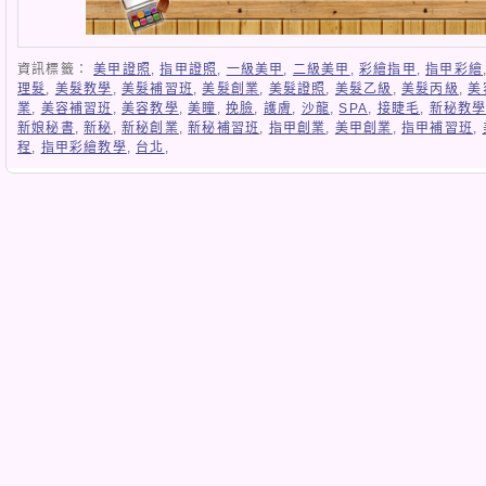
資訊標籤：
美甲證照
,
指甲證照
,
一級美甲
,
二級美甲
,
彩繪指甲
,
指甲彩繪
理髮
,
美髮教學
,
美髮補習班
,
美髮創業
,
美髮證照
,
美髮乙級
,
美髮丙級
,
美
業
,
美容補習班
,
美容教學
,
美瞳
,
挽臉
,
護膚
,
沙龍
,
SPA
,
接睫毛
,
新秘教
新娘秘書
,
新秘
,
新秘創業
,
新秘補習班
,
指甲創業
,
美甲創業
,
指甲補習班
,
程
,
指甲彩繪教學
,
台北
,