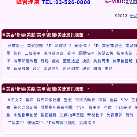
E-Mail:
zym
總管理處
TEL:03-526-0808
©2013
妍
美容/新秘/美髮/美甲/紋繡/美睫資訊標籤
秘補習班
美髮證照
3D
彩繪指甲
光療指甲
9D
美髮補習班
美容
學
美容
二級美甲
美容補習班
美甲
凝膠指甲
美髮乙級
指甲彩繪
學
指甲彩繪課程
新秘
護膚
整體造型
挽臉
美髮丙級
美甲補習班
業
新秘教學
台北
水晶指甲
新秘創業
理髮
繡眉
美髮
美容/新秘/美髮/美甲/紋繡/美睫資訊標籤
8字挽面
剪吹
韓式新娘秘書
整髮
特殊活動妝
快剪
婚宴
SPA
受
瞳
美容沙龍創業
凝膠指甲彩繪粉雕
TNA一級美甲
老妝
TNA美甲
妝
水晶指甲創業
挽面課程
光療指甲基礎
新祕教學
美容講師
新竹
二級美甲
琉璃美甲
3D韓式嫁接睫毛
彩繪指甲